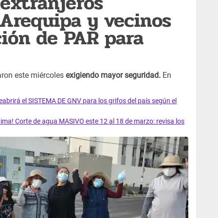
extranjeros
Arequipa y vecinos
ción de PAR para
aron este miércoles
exigiendo mayor seguridad.
En
rirá el SISTEMA DE GNV para los grifos del país según el
ma! Corte de agua MASIVO este 12 al 18 de marzo: revisa los