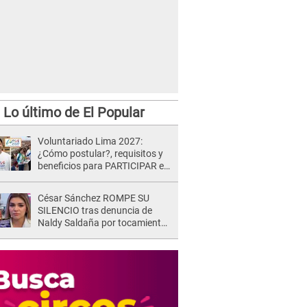
Lo último de El Popular
Voluntariado Lima 2027:
¿Cómo postular?, requisitos y
beneficios para PARTICIPAR en
los Juegos Panamericanos
César Sánchez ROMPE SU
SILENCIO tras denuncia de
Naldy Saldaña por tocamientos
indebidos: "Pido respetar la
presunción de inocencia"