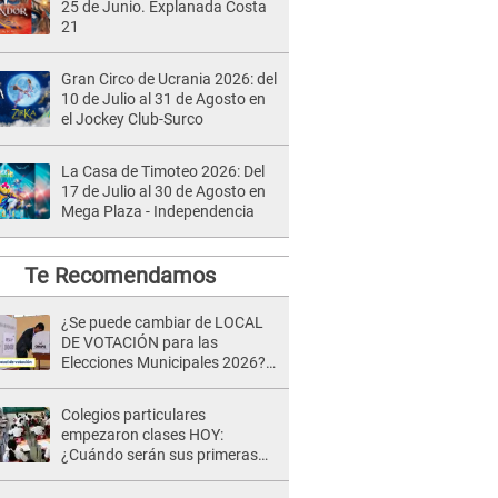
25 de Junio. Explanada Costa
21
Gran Circo de Ucrania 2026: del
10 de Julio al 31 de Agosto en
el Jockey Club-Surco
La Casa de Timoteo 2026: Del
17 de Julio al 30 de Agosto en
Mega Plaza - Independencia
Te Recomendamos
¿Se puede cambiar de LOCAL
DE VOTACIÓN para las
Elecciones Municipales 2026?
ONPE emite INESPERADA
respuesta
Colegios particulares
empezaron clases HOY:
¿Cuándo serán sus primeras
vacaciones y de cuántos días
serán?