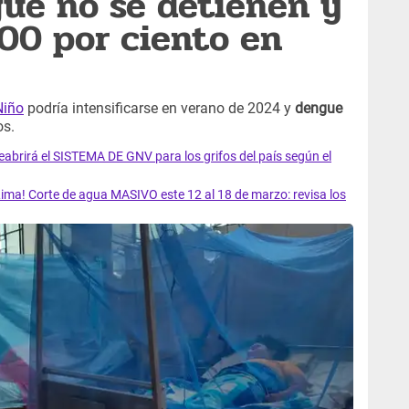
ue no se detienen y
00 por ciento en
Niño
podría intensificarse en verano de 2024 y
dengue
os.
rirá el SISTEMA DE GNV para los grifos del país según el
ma! Corte de agua MASIVO este 12 al 18 de marzo: revisa los