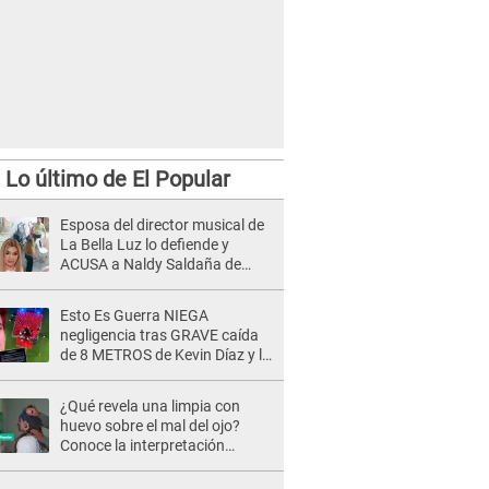
Lo último de El Popular
Esposa del director musical de
La Bella Luz lo defiende y
ACUSA a Naldy Saldaña de
tener una relación con él y
otros integrantes
Esto Es Guerra NIEGA
negligencia tras GRAVE caída
de 8 METROS de Kevin Díaz y lo
SEÑALAN: "No adoptó la
postura correcta"
¿Qué revela una limpia con
huevo sobre el mal del ojo?
Conoce la interpretación
completa