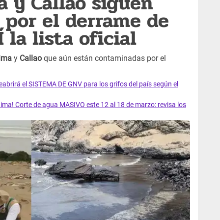
a y Callao siguen
 por el derrame de
 la lista oficial
ima
y
Callao
que aún están contaminadas por el
rirá el SISTEMA DE GNV para los grifos del país según el
ma! Corte de agua MASIVO este 12 al 18 de marzo: revisa los