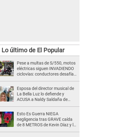
Lo último de El Popular
Pese a multas de S/550, motos
eléctricas siguen INVADIENDO
ciclovías: conductores desafían
las nuevas reglas
Esposa del director musical de
La Bella Luz lo defiende y
ACUSA a Naldy Saldaña de
tener una relación con él y
otros integrantes
Esto Es Guerra NIEGA
negligencia tras GRAVE caída
de 8 METROS de Kevin Díaz y lo
SEÑALAN: "No adoptó la
postura correcta"