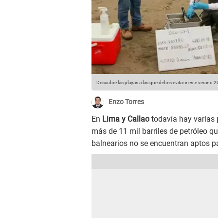
Descubre las playas a las que debes evitar ir este verano 
Enzo Torres
En
Lima y Callao
todavía hay varias
más de 11 mil barriles de petróleo q
balnearios no se encuentran aptos pa