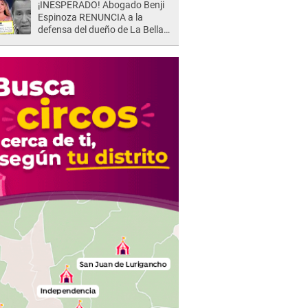
¡INESPERADO! Abogado Benji
Espinoza RENUNCIA a la
defensa del dueño de La Bella
Luz tras difusión de POLÉMICO
audio: "Nada que defender"