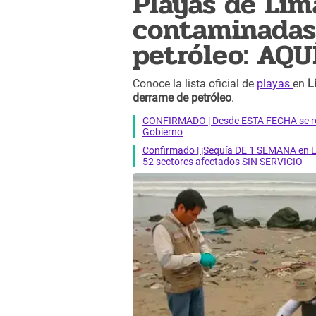
Playas de Lim
contaminadas
petróleo: AQUÍ
Conoce la lista oficial de
playas
en
L
derrame de petróleo
.
CONFIRMADO | Desde ESTA FECHA se reab
Gobierno
Confirmado | ¡Sequía DE 1 SEMANA en Li
52 sectores afectados SIN SERVICIO