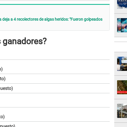
 deja a 4 recolectores de algas heridos: "Fueron golpeados
s ganadores?
o)
to)
puesto)
to)
 puesto)