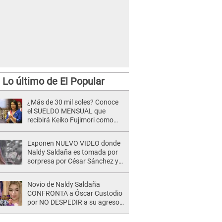
Lo último de El Popular
¿Más de 30 mil soles? Conoce
el SUELDO MENSUAL que
recibirá Keiko Fujimori como
Presidenta de la República
Exponen NUEVO VIDEO donde
Naldy Saldaña es tomada por
sorpresa por César Sánchez y
ella evidencia su REACCIÓN: Le
agarró la mano
Novio de Naldy Saldaña
CONFRONTA a Óscar Custodio
por NO DESPEDIR a su agresor
y él da INDIGNANTE respuesta:
"Nadie me dice qué hacer"