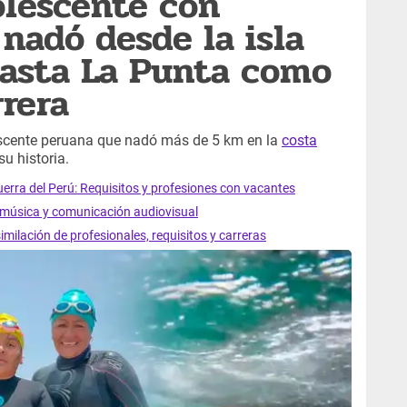
dolescente con
 nadó desde la isla
hasta La Punta como
rera
scente peruana que nadó más de 5 km en la
costa
su historia.
uerra del Perú: Requisitos y profesiones con vacantes
n música y comunicación audiovisual
imilación de profesionales, requisitos y carreras