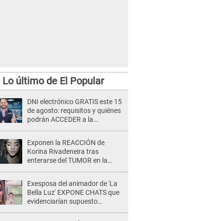
Lo último de El Popular
DNI electrónico GRATIS este 15
de agosto: requisitos y quiénes
podrán ACCEDER a la
campaña
Exponen la REACCIÓN de
Korina Rivadeneira tras
enterarse del TUMOR en la
cabeza de Mario Hart: "Ella
estaba muy..."
Exesposa del animador de 'La
Bella Luz' EXPONE CHATS que
evidenciarían supuesto
romance clandestino con Naldy
Saldaña, pese a tener pareja