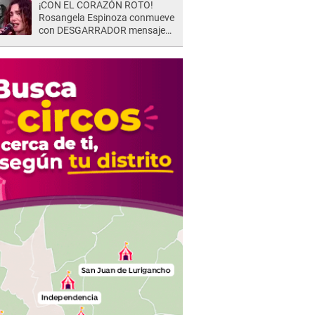
¡CON EL CORAZÓN ROTO!
Rosangela Espinoza conmueve
con DESGARRADOR mensaje
tras terrible pérdida: "Descansa
en paz..."