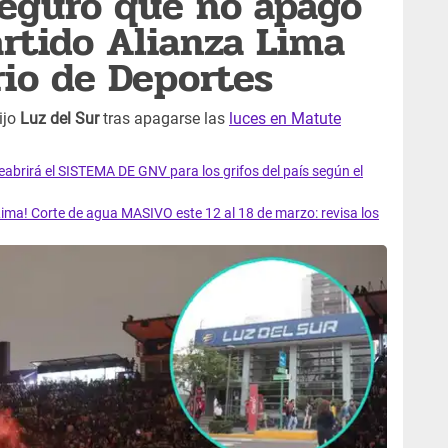
seguró que no apagó
artido Alianza Lima
rio de Deportes
ijo
Luz del Sur
tras apagarse las
luces en Matute
rirá el SISTEMA DE GNV para los grifos del país según el
ma! Corte de agua MASIVO este 12 al 18 de marzo: revisa los