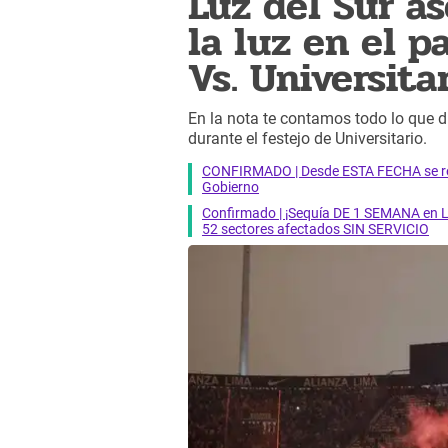
Luz del Sur a
la luz en el p
Vs. Universita
En la nota te contamos todo lo que d
durante el festejo de Universitario.
CONFIRMADO | Desde ESTA FECHA se reab
Gobierno
Confirmado | ¡Sequía DE 1 SEMANA en Li
52 sectores afectados SIN SERVICIO