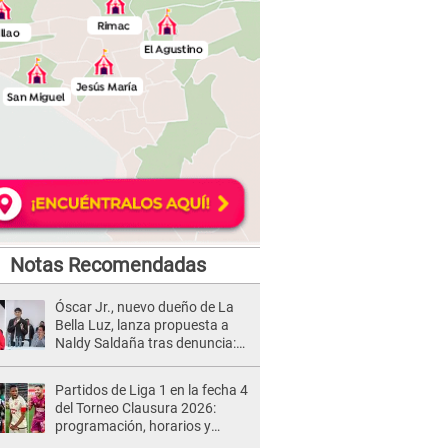
Notas Recomendadas
Óscar Jr., nuevo dueño de La
Bella Luz, lanza propuesta a
Naldy Saldaña tras denuncia:
“Va a haber otro tipo de ley”
Partidos de Liga 1 en la fecha 4
del Torneo Clausura 2026:
programación, horarios y
dónde ver