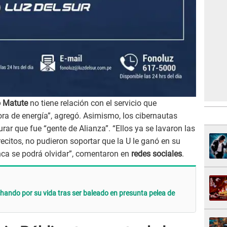
o Matute
no tiene relación con el servicio que
a de energía”, agregó. Asimismo, los cibernautas
ar que fue “gente de Alianza”. “Ellos ya se lavaron las
citos, no pudieron soportar que la U le ganó en su
ca se podrá olvidar”, comentaron en
redes sociales
.
chando por su vida tras ser baleado en presunta pelea de