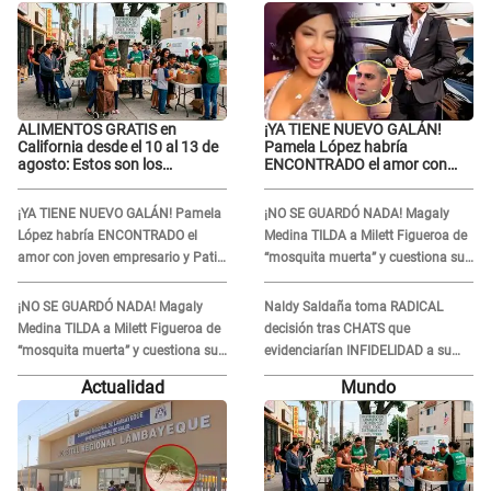
ALIMENTOS GRATIS en
¡YA TIENE NUEVO GALÁN!
California desde el 10 al 13 de
Pamela López habría
agosto: Estos son los
ENCONTRADO el amor con
LUGARES y horarios para
joven empresario y Pati Lorena
recibir la ayuda
la ECHA en VIVO
¡YA TIENE NUEVO GALÁN! Pamela
¡NO SE GUARDÓ NADA! Magaly
López habría ENCONTRADO el
Medina TILDA a Milett Figueroa de
amor con joven empresario y Pati
“mosquita muerta” y cuestiona su
Lorena la ECHA en VIVO
RECONCILIACIÓN con Marcelo
Tinelli en TV argentina
¡NO SE GUARDÓ NADA! Magaly
Naldy Saldaña toma RADICAL
Medina TILDA a Milett Figueroa de
decisión tras CHATS que
“mosquita muerta” y cuestiona su
evidenciarían INFIDELIDAD a su
RECONCILIACIÓN con Marcelo
novio con animador de 'La Bella
Actualidad
Mundo
Tinelli en TV argentina
Luz': "Un día..."