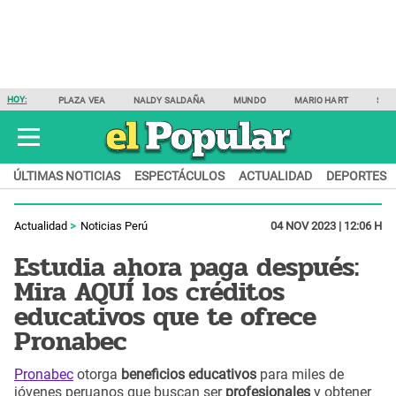
HOY:
PLAZA VEA
NALDY SALDAÑA
MUNDO
MARIO HART
SAM
ÚLTIMAS NOTICIAS
ESPECTÁCULOS
ACTUALIDAD
DEPORTES
Actualidad
Noticias Perú
04 NOV 2023 | 12:06 H
Estudia ahora paga después:
Mira AQUÍ los créditos
educativos que te ofrece
Pronabec
Pronabec
otorga
beneficios educativos
para miles de
jóvenes peruanos que buscan ser
profesionales
y obtener