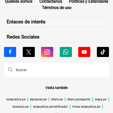
Quiénes somos
Contáctanos
Políticas y Estándares
Términos de uso
Enlaces de interés
Redes Sociales
Visita también
larepublica.pe
elpopular.pe
libero.pe
libero.pe/esports
wapa.pe
buenazo.pe
larepublica.pe/verificador
lrmas.larepublica.pe