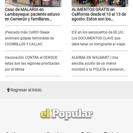
Caso de MALARIA en
ALIMENTOS GRATIS en
Lambayeque: paciente estuvo
California desde el 10 al 13 de
en Camerún y familiares
agosto: Estos son los
denuncian demora en
LUGARES y horarios para
tratamiento
recibir la ayuda
¡Pescado más CARO! Oleaje
ICE en los aeropuertos de EE.UU.:
anómalo golpea terminales de
Los DOCUMENTOS CLAVE que
CHORRILLOS Y CALLAO
debe tener un inmigrante al viajar
Vacunación CONTRA el DENGUE:
ALARMA EN WALMART | Una
estas son las regiones priorizadas
sencilla acción de un menor
por el Minsa
movilizó a la POLICÍA e iniciaron
una investigación por lo hallado:
¿Qué ocurrió?
Regresar al inicio