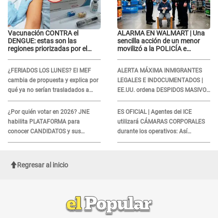
Vacunación CONTRA el
ALARMA EN WALMART | Una
DENGUE: estas son las
sencilla acción de un menor
regiones priorizadas por el
movilizó a la POLICÍA e
Minsa
iniciaron una investigación por
lo hallado: ¿Qué ocurrió?
¿FERIADOS LOS LUNES? El MEF
ALERTA MÁXIMA INMIGRANTES
cambia de propuesta y explica por
LEGALES E INDOCUMENTADOS |
qué ya no serían trasladados a
EE.UU. ordena DESPIDOS MASIVOS
viernes
y DEPORTACIONES a estos
extranjeros
¿Por quién votar en 2026? JNE
ES OFICIAL | Agentes del ICE
habilita PLATAFORMA para
utilizará CÁMARAS CORPORALES
conocer CANDIDATOS y sus
durante los operativos: Así
propuestas
afectará a inmigrantes
Regresar al inicio