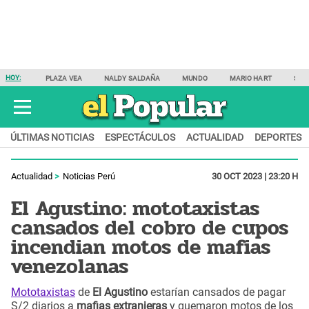
HOY:
PLAZA VEA
NALDY SALDAÑA
MUNDO
MARIO HART
SAM
ÚLTIMAS NOTICIAS
ESPECTÁCULOS
ACTUALIDAD
DEPORTES
Actualidad
Noticias Perú
30 OCT 2023 | 23:20 H
El Agustino: mototaxistas
cansados del cobro de cupos
incendian motos de mafias
venezolanas
Mototaxistas
de
El Agustino
estarían cansados de pagar
S/2 diarios a
mafias extranjeras
y quemaron motos de los