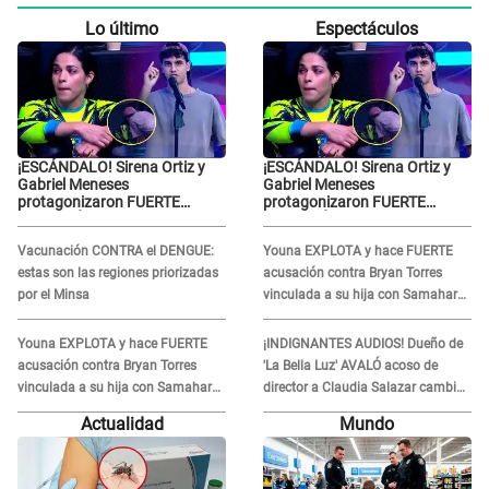
Lo último
Espectáculos
¡ESCÁNDALO! Sirena Ortiz y
¡ESCÁNDALO! Sirena Ortiz y
Gabriel Meneses
Gabriel Meneses
protagonizaron FUERTE
protagonizaron FUERTE
DISCUSIÓN en vivo en ‘Esto es
DISCUSIÓN en vivo en ‘Esto es
Guerra’: “Ya no quiero...”
Guerra’: “Ya no quiero...”
Vacunación CONTRA el DENGUE:
Youna EXPLOTA y hace FUERTE
estas son las regiones priorizadas
acusación contra Bryan Torres
por el Minsa
vinculada a su hija con Samahara
Lobatón: "Le volvió a..."
Youna EXPLOTA y hace FUERTE
¡INDIGNANTES AUDIOS! Dueño de
acusación contra Bryan Torres
'La Bella Luz' AVALÓ acoso de
vinculada a su hija con Samahara
director a Claudia Salazar cambio
Lobatón: "Le volvió a..."
de darle TEMAS musicales:
Actualidad
Mundo
"Depende..."