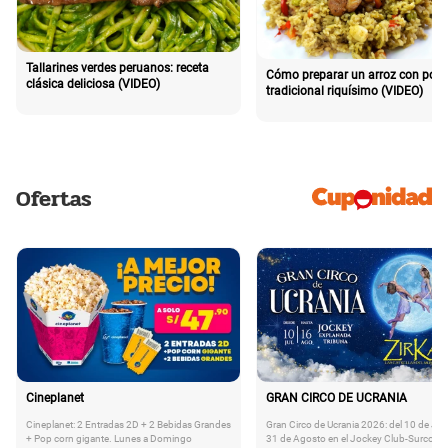
Tallarines verdes peruanos: receta
Cómo preparar un arroz con poll
clásica deliciosa (VIDEO)
tradicional riquísimo (VIDEO)
Ofertas
Cineplanet
GRAN CIRCO DE UCRANIA
Cineplanet: 2 Entradas 2D + 2 Bebidas Grandes
Gran Circo de Ucrania 2026: del 10 de Juli
+ Pop corn gigante. Lunes a Domingo
31 de Agosto en el Jockey Club-Surco