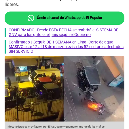
líderes.
Únete al canal de Whatsapp de El Popular
CONFIRMADO | Desde ESTA FECHA se reabrirá el SISTEMA DE
GNV para los grifos del país según el Gobierno
Confirmado | ¡Sequía DE 1 SEMANA en Lima! Corte de agua
MASIVO este 12 al 18 de marzo: revisa los 52 sectores afectados
SIN SERVICIO
Mototaxistas se movilizaron por El Agustino y quemaron motos de las mafias