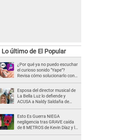
Lo último de El Popular
¿Por qué ya no puedo escuchar
el curioso sonido "Yape"?
Revisa cómo solucionarlo con
estos sencillos pasos
Esposa del director musical de
La Bella Luz lo defiende y
ACUSA a Naldy Saldaña de
tener una relación con él y
otros integrantes
Esto Es Guerra NIEGA
negligencia tras GRAVE caída
de 8 METROS de Kevin Díaz y lo
SEÑALAN: "No adoptó la
postura correcta"