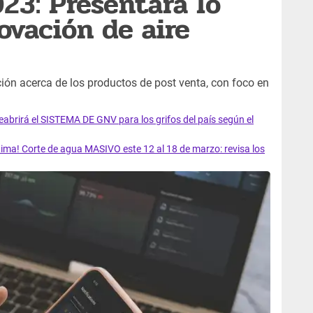
3: Presentará lo
ovación de aire
ión acerca de los productos de post venta, con foco en
rirá el SISTEMA DE GNV para los grifos del país según el
ma! Corte de agua MASIVO este 12 al 18 de marzo: revisa los