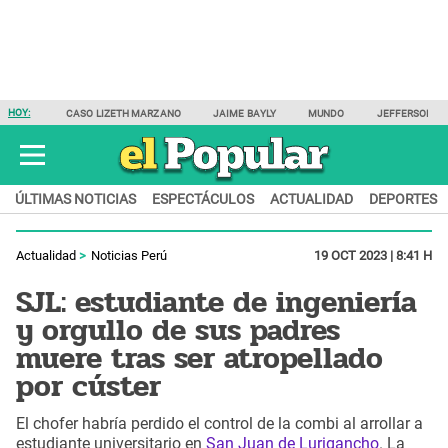
HOY:
CASO LIZETH MARZANO
JAIME BAYLY
MUNDO
JEFFERSON F
ÚLTIMAS NOTICIAS
ESPECTÁCULOS
ACTUALIDAD
DEPORTES
Actualidad
Noticias Perú
19 OCT 2023 | 8:41 H
SJL: estudiante de ingeniería
y orgullo de sus padres
muere tras ser atropellado
por cúster
El chofer habría perdido el control de la combi al arrollar a
estudiante universitario en
San Juan de Lurigancho
. La