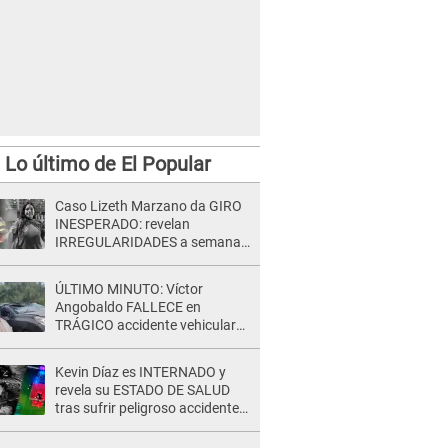
Lo último de El Popular
Caso Lizeth Marzano da GIRO
INESPERADO: revelan
IRREGULARIDADES a semanas
de la audiencia clave de Adrían
Villar
ÚLTIMO MINUTO: Víctor
Angobaldo FALLECE en
TRÁGICO accidente vehicular
en Cañete y Patricia Alquinta lo
confirma
Kevin Díaz es INTERNADO y
revela su ESTADO DE SALUD
tras sufrir peligroso accidente
en 'EEG' y caer desde altura de
ocho metros