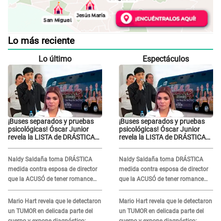
Lo más reciente
Lo último
Espectáculos
¡Buses separados y pruebas
¡Buses separados y pruebas
psicológicas! Óscar Junior
psicológicas! Óscar Junior
revela la LISTA de DRÁSTICAS
revela la LISTA de DRÁSTICAS
medidas para prevenir acoso
medidas para prevenir acoso
en 'La Bella Luz' tras caso
en 'La Bella Luz' tras caso
Naldy Saldaña toma DRÁSTICA
Naldy Saldaña toma DRÁSTICA
Naldy Saldaña
Naldy Saldaña
medida contra esposa de director
medida contra esposa de director
que la ACUSÓ de tener romance
que la ACUSÓ de tener romance
con él: "Muy triste..."
con él: "Muy triste..."
Mario Hart revela que le detectaron
Mario Hart revela que le detectaron
un TUMOR en delicada parte del
un TUMOR en delicada parte del