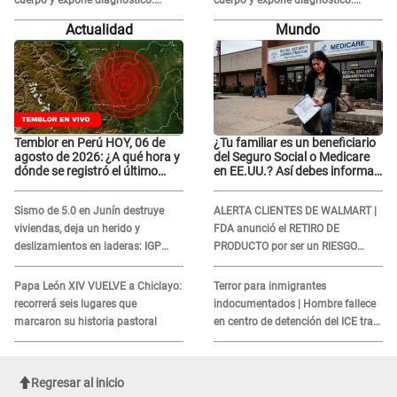
cuerpo y expone diagnóstico:
cuerpo y expone diagnóstico:
"Dolores muy fuertes..."
"Dolores muy fuertes..."
Actualidad
Mundo
Temblor en Perú HOY, 06 de
¿Tu familiar es un beneficiario
agosto de 2026: ¿A qué hora y
del Seguro Social o Medicare
dónde se registró el último
en EE.UU.? Así debes informar
sismo, según IGP?
sobre su muerte para EVITAR
COBROS
Sismo de 5.0 en Junín destruye
ALERTA CLIENTES DE WALMART |
viviendas, deja un herido y
FDA anunció el RETIRO DE
deslizamientos en laderas: IGP
PRODUCTO por ser un RIESGO
alerta sobre posibles réplicas
MORTAL para consumidores: ¿Cuál
es?
Papa León XIV VUELVE a Chiclayo:
Terror para inmigrantes
recorrerá seis lugares que
indocumentados | Hombre fallece
marcaron su historia pastoral
en centro de detención del ICE tras
sufrir una "emergencia médica"
Regresar al inicio