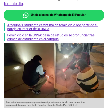
feminicidio
.
Únete al canal de Whatsapp de El Popular
Arequipa: Estudiante es víctima de feminicidio por parte de su
pareja en interior de la UNSA
Feminicidio en la UNSA: casa de estudios se pronuncia tras
crimen de estudiante en el campus
Los estudiantes exigieron que se investigue el caso a fondo para determinar
responsabilidades.
Fuente: El Popular
-
Crédito: Wilder Pari / URPI-LR