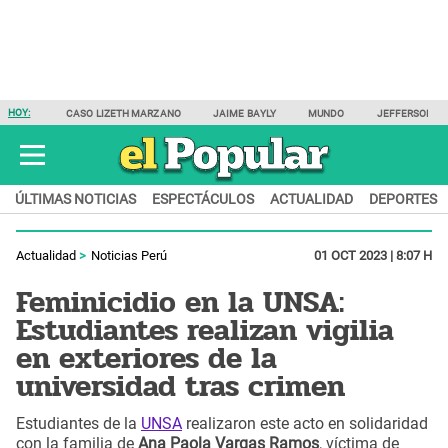
HOY:
CASO LIZETH MARZANO
JAIME BAYLY
MUNDO
JEFFERSON F
ÚLTIMAS NOTICIAS
ESPECTÁCULOS
ACTUALIDAD
DEPORTES
Actualidad
Noticias Perú
01 OCT 2023 | 8:07 H
Feminicidio en la UNSA:
Estudiantes realizan vigilia
en exteriores de la
universidad tras crimen
Estudiantes de la
UNSA
realizaron este acto en solidaridad
con la familia de
Ana Paola Vargas Ramos
, víctima de