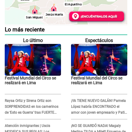
Lo más reciente
Lo último
Espectáculos
Festival Mundial del Circo se
Festival Mundial del Circo se
realizará en Lima
realizará en Lima
Raysa Ortiz y Sirena Ortiz son
¡YA TIENE NUEVO GALÁN! Pamela
SORPRENDIDAS en los camerinos
López habría ENCONTRADO el
de ‘Esto es Guerra’ tras FUERTE
amor con joven empresario y Pati
ENFRENTAMIENTO con Gabriel
Lorena la ECHA en VIVO
Moisés: “Gracias”
Atención inmigrantes | Uscis
¡NO SE GUARDÓ NADA! Magaly
MODIFICA SUS REGLAS: Los
Medina TILDA a Milett Figueroa de