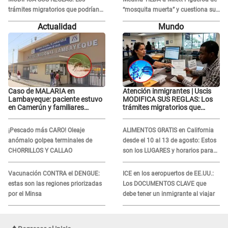
trámites migratorios que podrían
“mosquita muerta” y cuestiona su
necesitar tu prueba de ADN
RECONCILIACIÓN con Marcelo
Actualidad
Mundo
Tinelli en TV argentina
Caso de MALARIA en
Atención inmigrantes | Uscis
Lambayeque: paciente estuvo
MODIFICA SUS REGLAS: Los
en Camerún y familiares
trámites migratorios que
denuncian demora en
podrían necesitar tu prueba de
tratamiento
ADN
¡Pescado más CARO! Oleaje
ALIMENTOS GRATIS en California
anómalo golpea terminales de
desde el 10 al 13 de agosto: Estos
CHORRILLOS Y CALLAO
son los LUGARES y horarios para
recibir la ayuda
Vacunación CONTRA el DENGUE:
ICE en los aeropuertos de EE.UU.:
estas son las regiones priorizadas
Los DOCUMENTOS CLAVE que
por el Minsa
debe tener un inmigrante al viajar