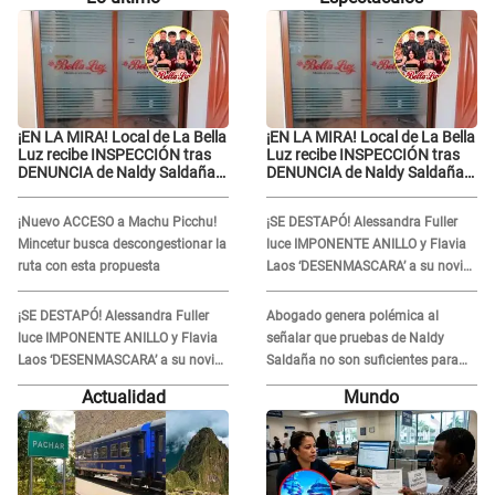
¡EN LA MIRA! Local de La Bella
¡EN LA MIRA! Local de La Bella
Luz recibe INSPECCIÓN tras
Luz recibe INSPECCIÓN tras
DENUNCIA de Naldy Saldaña
DENUNCIA de Naldy Saldaña
contra el exdirector César
contra el exdirector César
Sánchez
Sánchez
¡Nuevo ACCESO a Machu Picchu!
¡SE DESTAPÓ! Alessandra Fuller
Mincetur busca descongestionar la
luce IMPONENTE ANILLO y Flavia
ruta con esta propuesta
Laos ‘DESENMASCARA’ a su novio
extranjero: “Es su colágeno”
¡SE DESTAPÓ! Alessandra Fuller
Abogado genera polémica al
luce IMPONENTE ANILLO y Flavia
señalar que pruebas de Naldy
Laos ‘DESENMASCARA’ a su novio
Saldaña no son suficientes para
extranjero: “Es su colágeno”
condenar a César Sánchez: "No
Actualidad
Mundo
justifica ser un delito"