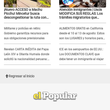
¡Nuevo ACCESO a Machu
Atención inmigrantes | Uscis
Picchu! Mincetur busca
MODIFICA SUS REGLAS: Los
descongestionar la ruta con
trámites migratorios que
esta propuesta
podrían necesitar tu prueba de
ADN
Militares y policías en retiro:
ALIMENTOS GRATIS en California
Gobierno garantiza recursos para
desde el 10 al 13 de agosto: Estos
sus obligaciones previsionales
son los LUGARES y horarios para
recibir la ayuda
Revelan CARTA INÉDITA del Papa
ICE en los aeropuertos de EE.UU.:
León XIV a Ollanta Humala donde
Los DOCUMENTOS CLAVE que
solicitó la nacionalidad peruana:
debe tener un inmigrante al viajar
"Durante toda..."
Regresar al inicio