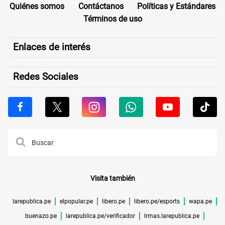
Quiénes somos
Contáctanos
Políticas y Estándares
Términos de uso
Enlaces de interés
Redes Sociales
Visita también
larepublica.pe
elpopular.pe
libero.pe
libero.pe/esports
wapa.pe
buenazo.pe
larepublica.pe/verificador
lrmas.larepublica.pe