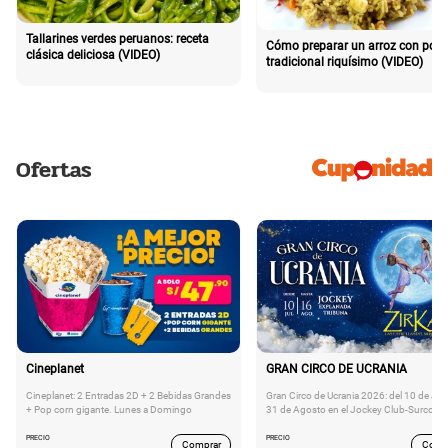
Tallarines verdes peruanos: receta
Cómo preparar un arroz con poll
clásica deliciosa (VIDEO)
tradicional riquísimo (VIDEO)
Ofertas
Cineplanet
GRAN CIRCO DE UCRANIA
Cineplanet: 2 Entradas 2D + 2 Bebidas Grandes
Gran Circo de Ucrania 2026: del 10 de Juli
+ Pop corn gigante. Lunes a Domingo
31 de Agosto en el Jockey Club-Surco
PRECIO
PRECIO
Comprar
Comp