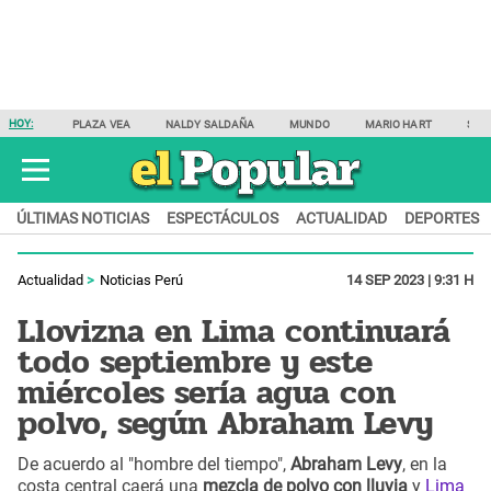
HOY:
PLAZA VEA
NALDY SALDAÑA
MUNDO
MARIO HART
SAM
ÚLTIMAS NOTICIAS
ESPECTÁCULOS
ACTUALIDAD
DEPORTES
Actualidad
Noticias Perú
14 SEP 2023 | 9:31 H
Llovizna en Lima continuará
todo septiembre y este
miércoles sería agua con
polvo, según Abraham Levy
De acuerdo al "hombre del tiempo",
Abraham Levy
, en la
costa central caerá una
mezcla de polvo con lluvia
y
Lima