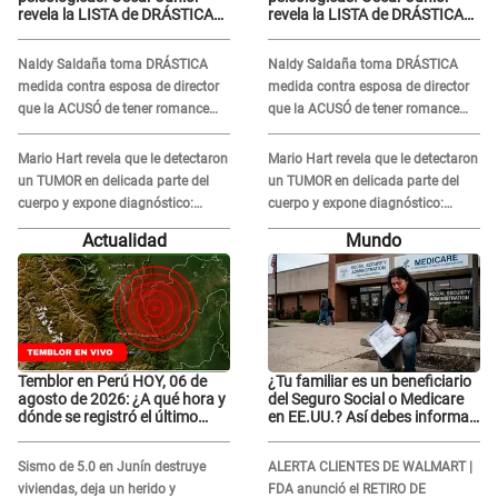
revela la LISTA de DRÁSTICAS
revela la LISTA de DRÁSTICAS
medidas para prevenir acoso
medidas para prevenir acoso
en 'La Bella Luz' tras caso
en 'La Bella Luz' tras caso
Naldy Saldaña toma DRÁSTICA
Naldy Saldaña toma DRÁSTICA
Naldy Saldaña
Naldy Saldaña
medida contra esposa de director
medida contra esposa de director
que la ACUSÓ de tener romance
que la ACUSÓ de tener romance
con él: "Muy triste..."
con él: "Muy triste..."
Mario Hart revela que le detectaron
Mario Hart revela que le detectaron
un TUMOR en delicada parte del
un TUMOR en delicada parte del
cuerpo y expone diagnóstico:
cuerpo y expone diagnóstico:
"Dolores muy fuertes..."
"Dolores muy fuertes..."
Actualidad
Mundo
Temblor en Perú HOY, 06 de
¿Tu familiar es un beneficiario
agosto de 2026: ¿A qué hora y
del Seguro Social o Medicare
dónde se registró el último
en EE.UU.? Así debes informar
sismo, según IGP?
sobre su muerte para EVITAR
COBROS
Sismo de 5.0 en Junín destruye
ALERTA CLIENTES DE WALMART |
viviendas, deja un herido y
FDA anunció el RETIRO DE