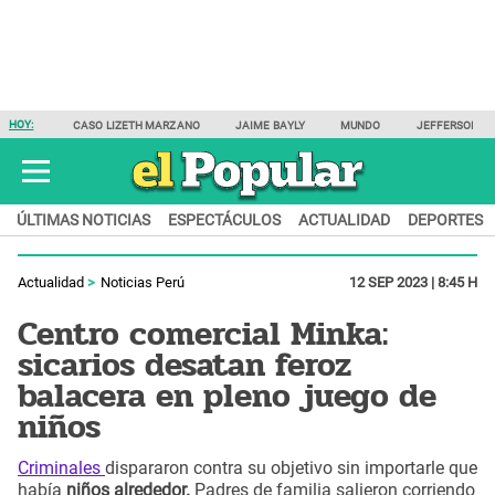
HOY:
CASO LIZETH MARZANO
JAIME BAYLY
MUNDO
JEFFERSON F
ÚLTIMAS NOTICIAS
ESPECTÁCULOS
ACTUALIDAD
DEPORTES
Actualidad
Noticias Perú
12 SEP 2023 | 8:45 H
Centro comercial Minka:
sicarios desatan feroz
balacera en pleno juego de
niños
Criminales
dispararon contra su objetivo sin importarle que
había
niños alrededor.
Padres de familia salieron corriendo