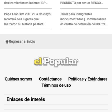
deslizamientos en laderas: IGP
PRODUCTO por ser un RIESGO
alerta sobre posibles réplicas
MORTAL para consumidores: ¿Cuál
es?
Papa León XIV VUELVE a Chiclayo:
Terror para inmigrantes
recorrerá seis lugares que
indocumentados | Hombre fallece
marcaron su historia pastoral
en centro de detención del ICE tras
sufrir una "emergencia médica"
Regresar al inicio
Quiénes somos
Contáctanos
Políticas y Estándares
Términos de uso
Enlaces de interés