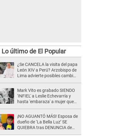
Lo último de El Popular
¿Se CANCELA la visita del papa
León XIV a Perú? Arzobispo de
Lima advierte posibles cambios
por fénomeno El Niño
Mark Vito es grabado SIENDO
'INFIEL' a Leslie Echevarría y
hasta 'embaraza' a mujer que
sería su AMANTE: "¡Eres un
desgraciado! "
¡NO AGUANTÓ MÁS! Esposa de
dueño de ‘La Bella Luz’ SE
QUIEBRA tras DENUNCIA de
Héctor Boza y ARREMETE
contra Claudia Salazar