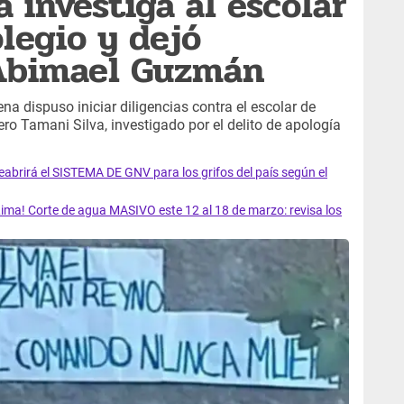
ía investiga al escolar
legio y dejó
Abimael Guzmán
na dispuso iniciar diligencias contra el escolar de
ro Tamani Silva, investigado por el delito de apología
rirá el SISTEMA DE GNV para los grifos del país según el
ma! Corte de agua MASIVO este 12 al 18 de marzo: revisa los