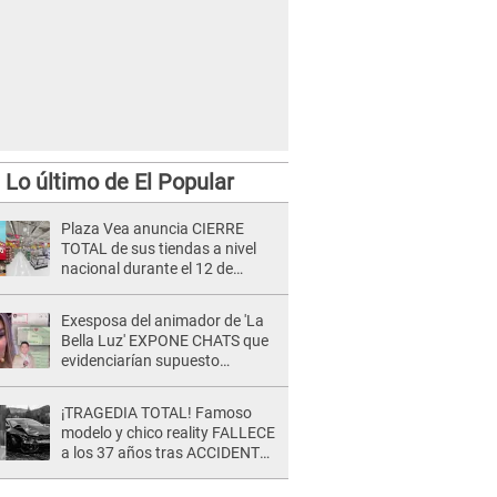
Lo último de El Popular
Plaza Vea anuncia CIERRE
TOTAL de sus tiendas a nivel
nacional durante el 12 de
agosto por este MOTIVO
Exesposa del animador de 'La
Bella Luz' EXPONE CHATS que
evidenciarían supuesto
romance clandestino con Naldy
Saldaña, pese a tener pareja
¡TRAGEDIA TOTAL! Famoso
modelo y chico reality FALLECE
a los 37 años tras ACCIDENTE
durante la grabación de un
comercial