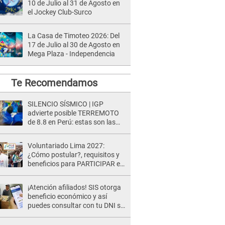
10 de Julio al 31 de Agosto en
el Jockey Club-Surco
La Casa de Timoteo 2026: Del
17 de Julio al 30 de Agosto en
Mega Plaza - Independencia
Te Recomendamos
SILENCIO SÍSMICO | IGP
advierte posible TERREMOTO
de 8.8 en Perú: estas son las
zonas más expuestas
Voluntariado Lima 2027:
¿Cómo postular?, requisitos y
beneficios para PARTICIPAR en
los Juegos Panamericanos
¡Atención afiliados! SIS otorga
beneficio económico y así
puedes consultar con tu DNI si
te corresponde