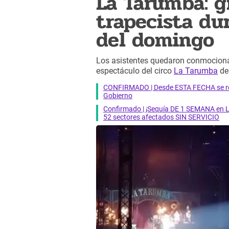
La Tarumba: g
trapecista du
del domingo
Los asistentes quedaron conmocionad
espectáculo del circo
La Tarumba
d
CONFIRMADO | Desde ESTA FECHA se reab
Gobierno
Confirmado | ¡Sequía DE 1 SEMANA en Li
52 sectores afectados SIN SERVICIO