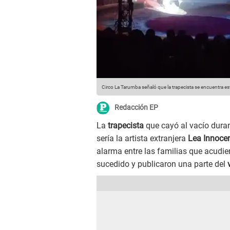
Circo La Tarumba señaló que la trapecista se encuentra es
Redacción EP
La
trapecista
que cayó al vacío dura
sería la artista extranjera
Lea Innocen
alarma entre las familias que acudier
sucedido y publicaron una parte del