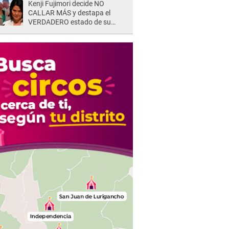
Kenji Fujimori decide NO
CALLAR MÁS y destapa el
VERDADERO estado de su
relación familiar con Keiko
Fujimori: "Mi familia es Érika, mi
suegra..."