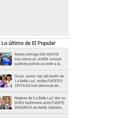
Lo último de El Popular
Reniec entrega DNI GRATIS
tras sismo en JUNÍN: conoce
quiénes podrán acceder a la
campaña
Óscar Junior, hijo del dueño de
'La Bella Luz', recibe FUERTES
CRÍTICAS tras denuncia de
Naldy Saldaña contra su tío:
"Cómplice"
Mujeres de 'La Bella Luz' dan su
DURO testimonio ante FUERTE
DENUNCIA de Naldy Saldaña
contra director: "Cualquier
acusación de apañamiento..."