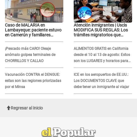
Caso de MALARIA en
Atención inmigrantes | Uscis
Lambayeque: paciente estuvo
MODIFICA SUS REGLAS: Los
en Camerún y familiares
trámites migratorios que
denuncian demora en
podrían necesitar tu prueba de
tratamiento
ADN
¡Pescado más CARO! Oleaje
ALIMENTOS GRATIS en California
anómalo golpea terminales de
desde el 10 al 13 de agosto: Estos
CHORRILLOS Y CALLAO
son los LUGARES y horarios para
recibir la ayuda
Vacunación CONTRA el DENGUE:
ICE en los aeropuertos de EE.UU.:
estas son las regiones priorizadas
Los DOCUMENTOS CLAVE que
por el Minsa
debe tener un inmigrante al viajar
Regresar al inicio