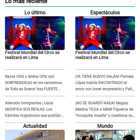
Lo más reciente
Lo último
Espectáculos
Festival Mundial del Circo se
Festival Mundial del Circo se
realizará en Lima
realizará en Lima
Raysa Ortiz y Sirena Ortiz son
¡YA TIENE NUEVO GALÁN! Pamela
SORPRENDIDAS en los camerinos
López habría ENCONTRADO el
de ‘Esto es Guerra’ tras FUERTE
amor con joven empresario y Pati
ENFRENTAMIENTO con Gabriel
Lorena la ECHA en VIVO
Moisés: “Gracias”
Atención inmigrantes | Uscis
¡NO SE GUARDÓ NADA! Magaly
MODIFICA SUS REGLAS: Los
Medina TILDA a Milett Figueroa de
trámites migratorios que podrían
“mosquita muerta” y cuestiona su
necesitar tu prueba de ADN
RECONCILIACIÓN con Marcelo
Actualidad
Mundo
Tinelli en TV argentina