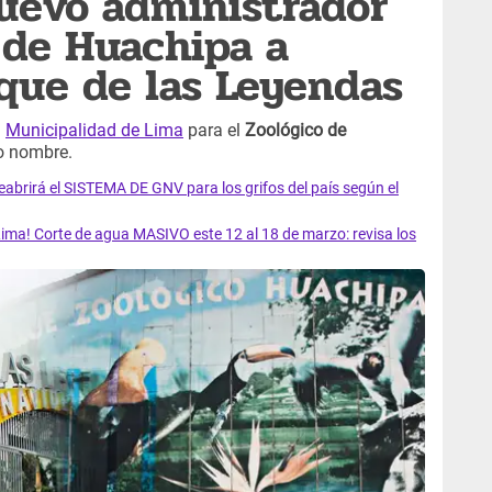
uevo administrador
 de Huachipa a
rque de las Leyendas
a
Municipalidad de Lima
para el
Zoológico de
o nombre.
rirá el SISTEMA DE GNV para los grifos del país según el
ma! Corte de agua MASIVO este 12 al 18 de marzo: revisa los