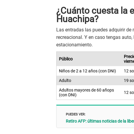
¿Cuánto cuesta la e
Huachipa?
Las entradas las puedes adquirir de m
recreacional. Y en caso tengas auto, 
estacionamiento.
Preci
Público
viern
Niños de 2 a 12 años (con DNI)
12 so
Adulto
19 so
Adultos mayores de 60 añops
12 so
(con DNI)
PUEDES VER:
Retiro AFP: últimas noticias de la li