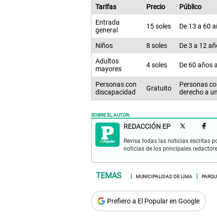
Tarifas
Precio
Público
Entrada
15 soles
De 13 a 60 
general
Niños
8 soles
De 3 a 12 añ
Adultos
4 soles
De 60 años a
mayores
Personas con
Personas con
Gratuito
discapacidad
derecho a u
SOBRE EL AUTOR:
REDACCIÓN EP
Revisa todas las noticias escritas po
noticias de los principales redactor
MUNICIPALIDAD DE LIMA
PARQU
Prefiero a El Popular en Google