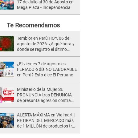
17 de Julio al 30 de Agosto en
Mega Plaza - Independencia
Te Recomendamos
Temblor en Perú HOY, 06 de
agosto de 2026: ¿A qué hora y
dónde se registró el último
sismo, según IGP?
¿El viernes 7 de agosto es
FERIADO o día NO LABORABLE
en Perú? Esto dice El Peruano
Ministerio de la Mujer SE
PRONUNCIA tras DENUNCIA
de presunta agresión contra
niño con autismo en Surco
ALERTA MÁXIMA en Walmart |
RETIRAN DEL MERCADO más
de 1 MILLÓN de productos tras
causar HERIDAS GRAVES en
usuarios