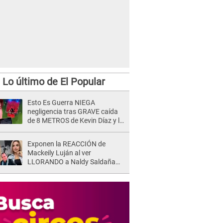
Lo último de El Popular
Esto Es Guerra NIEGA
negligencia tras GRAVE caída
de 8 METROS de Kevin Díaz y lo
SEÑALAN: "No adoptó la
postura correcta"
Exponen la REACCIÓN de
Mackeily Luján al ver
LLORANDO a Naldy Saldaña
tras AGRESIÓN de director de
'La Bella Luz': Esto hizo