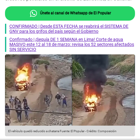
Únete al canal de Whatsapp de El Popular
CONFIRMADO | Desde ESTA FECHA se reabrirá el SISTEMA DE
GNV para los grifos del país según el Gobierno
Confirmado | ¡Sequía DE 1 SEMANA en Lima! Corte de agua
MASIVO este 12 al 18 de marzo: revisa los 52 sectores afectados
SIN SERVICIO
El vehículo quedó reducido a chatarra
Fuente: El Popular
-
Crédito: Composición