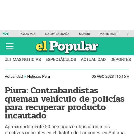
HOY:
PLAZA VEA
NALDY SALDAÑA
MUNDO
MARIO HART
SAM
ÚLTIMAS NOTICIAS
ESPECTÁCULOS
ACTUALIDAD
DEPORTES
Actualidad
Noticias Perú
05 AGO 2023 | 16:16 H
Piura: Contrabandistas
queman vehículo de policías
para recuperar producto
incautado
Aproximadamente 50 personas emboscaron a los
efectivos policiales en el distrito de Lancones, en Sullana.