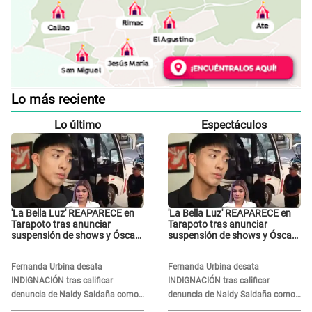
Lo más reciente
Lo último
Espectáculos
'La Bella Luz' REAPARECE en
'La Bella Luz' REAPARECE en
Tarapoto tras anunciar
Tarapoto tras anunciar
suspensión de shows y Óscar
suspensión de shows y Óscar
Junior se JUSTIFICA: "Por un
Junior se JUSTIFICA: "Por un
error no vamos a pagar todos"
error no vamos a pagar todos"
Fernanda Urbina desata
Fernanda Urbina desata
INDIGNACIÓN tras calificar
INDIGNACIÓN tras calificar
denuncia de Naldy Saldaña como
denuncia de Naldy Saldaña como
'acto bochornoso': "No es justo
'acto bochornoso': "No es justo