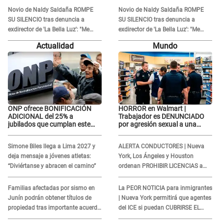
atacar a otra mujer"
atacar a otra mujer"
Novio de Naldy Saldaña ROMPE
Novio de Naldy Saldaña ROMPE
SU SILENCIO tras denuncia a
SU SILENCIO tras denuncia a
exdirector de 'La Bella Luz': "Me
exdirector de 'La Bella Luz': "Me
basta con que ella esté bien"
basta con que ella esté bien"
Actualidad
Mundo
ONP ofrece BONIFICACIÓN
HORROR en Walmart |
ADICIONAL del 25% a
Trabajador es DENUNCIADO
jubilados que cumplan este
por agresión sexual a una
REQUISITO: revisa si accedes
cliente y su respuesta
aquí
INDIGNÓ A TODOS
Simone Biles llega a Lima 2027 y
ALERTA CONDUCTORES | Nueva
deja mensaje a jóvenes atletas:
York, Los Ángeles y Houston
“Diviértanse y abracen el camino”
ordenan PROHIBIR LICENCIAS a
quienes no presenten ESTE
DOCUMENTO
Familias afectadas por sismo en
La PEOR NOTICIA para inmigrantes
Junín podrán obtener títulos de
| Nueva York permitirá que agentes
propiedad tras importante acuerdo
del ICE si puedan CUBRIRSE EL
de Cofopri
ROSTRO