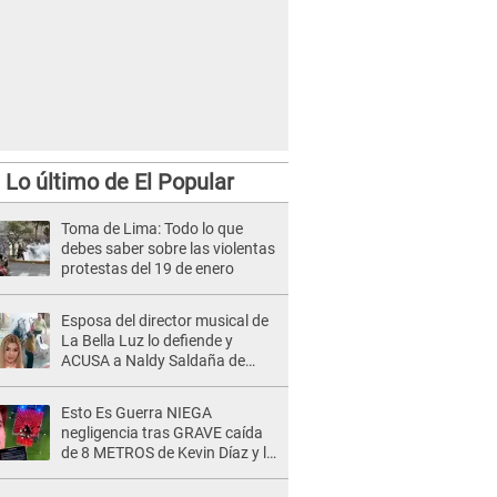
Lo último de El Popular
Toma de Lima: Todo lo que
debes saber sobre las violentas
protestas del 19 de enero
Esposa del director musical de
La Bella Luz lo defiende y
ACUSA a Naldy Saldaña de
tener una relación con él y
otros integrantes
Esto Es Guerra NIEGA
negligencia tras GRAVE caída
de 8 METROS de Kevin Díaz y lo
SEÑALAN: "No adoptó la
postura correcta"