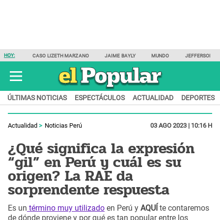
HOY:
CASO LIZETH MARZANO
JAIME BAYLY
MUNDO
JEFFERSON F
ÚLTIMAS NOTICIAS
ESPECTÁCULOS
ACTUALIDAD
DEPORTES
Actualidad
Noticias Perú
03 AGO 2023 | 10:16 H
¿Qué significa la expresión
“gil” en Perú y cuál es su
origen? La RAE da
sorprendente respuesta
Es un
término muy utilizado
en Perú y
AQUÍ
te contaremos
de dónde proviene y por qué es tan popular entre los