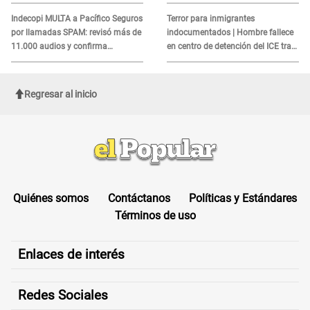
MORTAL para consumidores: ¿Cuál
es?
Indecopi MULTA a Pacífico Seguros
Terror para inmigrantes
por llamadas SPAM: revisó más de
indocumentados | Hombre fallece
11.000 audios y confirma
en centro de detención del ICE tras
SANCIÓN
sufrir una "emergencia médica"
Regresar al inicio
Quiénes somos
Contáctanos
Políticas y Estándares
Términos de uso
Enlaces de interés
Redes Sociales