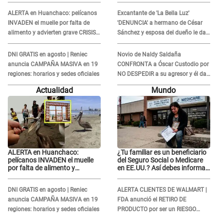
ALERTA en Huanchaco: pelícanos
Excantante de 'La Bella Luz'
INVADEN el muelle por falta de
'DENUNCIA' a hermano de César
alimento y advierten grave CRISIS
Sánchez y esposa del dueño le da
en el mar
INDIGNANTE respuesta: "Ellos son
así, tranquila"
DNI GRATIS en agosto | Reniec
Novio de Naldy Saldaña
anuncia CAMPAÑA MASIVA en 19
CONFRONTA a Óscar Custodio por
regiones: horarios y sedes oficiales
NO DESPEDIR a su agresor y él da
INDIGNANTE respuesta: "Nadie me
Actualidad
Mundo
dice qué hacer"
ALERTA en Huanchaco:
¿Tu familiar es un beneficiario
pelícanos INVADEN el muelle
del Seguro Social o Medicare
por falta de alimento y
en EE.UU.? Así debes informar
advierten grave CRISIS en el
sobre su muerte para EVITAR
mar
COBROS
DNI GRATIS en agosto | Reniec
ALERTA CLIENTES DE WALMART |
anuncia CAMPAÑA MASIVA en 19
FDA anunció el RETIRO DE
regiones: horarios y sedes oficiales
PRODUCTO por ser un RIESGO