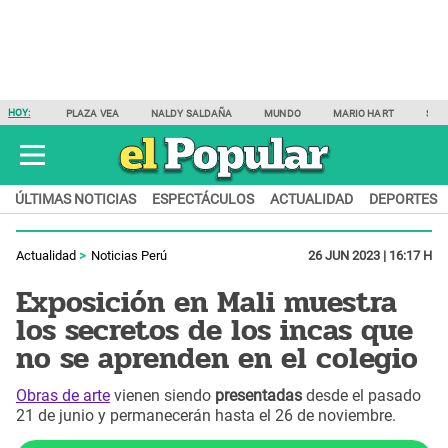
HOY:
PLAZA VEA
NALDY SALDAÑA
MUNDO
MARIO HART
SAM
ÚLTIMAS NOTICIAS
ESPECTÁCULOS
ACTUALIDAD
DEPORTES
Actualidad
Noticias Perú
26 JUN 2023 | 16:17 H
Exposición en Mali muestra
los secretos de los incas que
no se aprenden en el colegio
Obras de arte
vienen siendo
presentadas
desde el pasado
21 de junio y permanecerán hasta el 26 de noviembre.