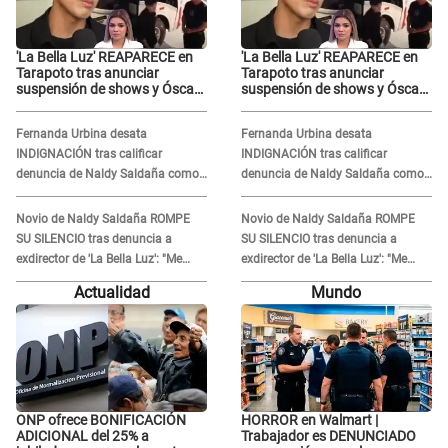
'La Bella Luz' REAPARECE en
'La Bella Luz' REAPARECE en
Tarapoto tras anunciar
Tarapoto tras anunciar
suspensión de shows y Óscar
suspensión de shows y Óscar
Junior se JUSTIFICA: "Por un
Junior se JUSTIFICA: "Por un
error no vamos a pagar todos"
error no vamos a pagar todos"
Fernanda Urbina desata
Fernanda Urbina desata
INDIGNACIÓN tras calificar
INDIGNACIÓN tras calificar
denuncia de Naldy Saldaña como
denuncia de Naldy Saldaña como
'acto bochornoso': "No es justo
'acto bochornoso': "No es justo
atacar a otra mujer"
atacar a otra mujer"
Novio de Naldy Saldaña ROMPE
Novio de Naldy Saldaña ROMPE
SU SILENCIO tras denuncia a
SU SILENCIO tras denuncia a
exdirector de 'La Bella Luz': "Me
exdirector de 'La Bella Luz': "Me
basta con que ella esté bien"
basta con que ella esté bien"
Actualidad
Mundo
ONP ofrece BONIFICACIÓN
HORROR en Walmart |
ADICIONAL del 25% a
Trabajador es DENUNCIADO