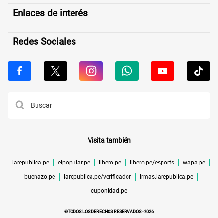
Enlaces de interés
Redes Sociales
Visita también
larepublica.pe
elpopular.pe
libero.pe
libero.pe/esports
wapa.pe
buenazo.pe
larepublica.pe/verificador
lrmas.larepublica.pe
cuponidad.pe
©TODOS LOS DERECHOS RESERVADOS -
2026