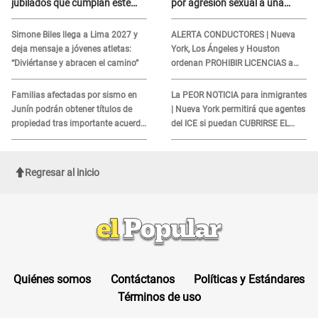
jubilados que cumplan este
por agresión sexual a una
REQUISITO: revisa si accedes
cliente y su respuesta
aquí
INDIGNÓ A TODOS
Simone Biles llega a Lima 2027 y
ALERTA CONDUCTORES | Nueva
deja mensaje a jóvenes atletas:
York, Los Ángeles y Houston
“Diviértanse y abracen el camino”
ordenan PROHIBIR LICENCIAS a
quienes no presenten ESTE
DOCUMENTO
Familias afectadas por sismo en
La PEOR NOTICIA para inmigrantes
Junín podrán obtener títulos de
| Nueva York permitirá que agentes
propiedad tras importante acuerdo
del ICE si puedan CUBRIRSE EL
de Cofopri
ROSTRO
Regresar al inicio
Quiénes somos
Contáctanos
Políticas y Estándares
Términos de uso