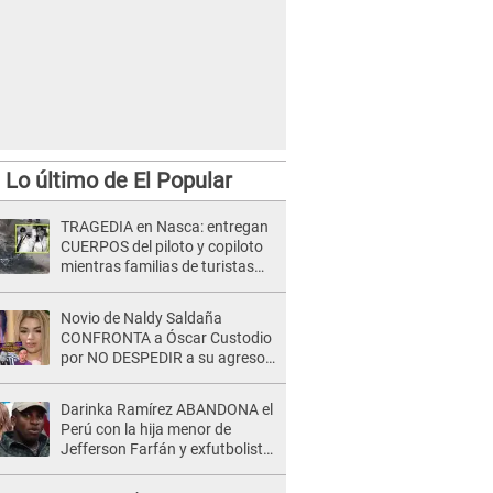
Lo último de El Popular
TRAGEDIA en Nasca: entregan
CUERPOS del piloto y copiloto
mientras familias de turistas
esperan identificación
Novio de Naldy Saldaña
CONFRONTA a Óscar Custodio
por NO DESPEDIR a su agresor
y él da INDIGNANTE respuesta:
"Nadie me dice qué hacer"
Darinka Ramírez ABANDONA el
Perú con la hija menor de
Jefferson Farfán y exfutbolista
REACCIONA: "A ti que..."