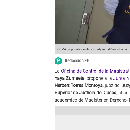
OCMA propone la destitución del juez del Cusco Herbert T
Redacción EP
La
Oficina de Control de la Magistr
Yaya Zumaeta
, propone a la
Junta N
Herbert Torres Montoya
, juez del J
Superior de Justicia del Cusco
, al a
académico de Magíster en Derecho- M