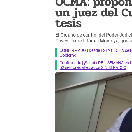
OCMA: propone
un juez del C
tesis
El Órgano de control del Poder Judicia
Cusco Herbert Torres Montoya, que arr
CONFIRMADO | Desde ESTA FECHA se reab
Gobierno
Confirmado | ¡Sequía DE 1 SEMANA en Li
52 sectores afectados SIN SERVICIO