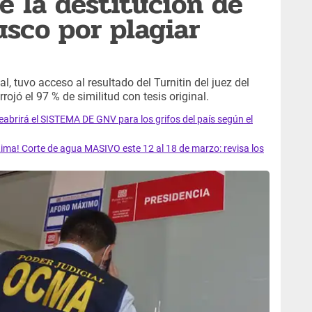
 la destitución de
usco por plagiar
l, tuvo acceso al resultado del Turnitin del juez del
ojó el 97 % de similitud con tesis original.
rirá el SISTEMA DE GNV para los grifos del país según el
ma! Corte de agua MASIVO este 12 al 18 de marzo: revisa los