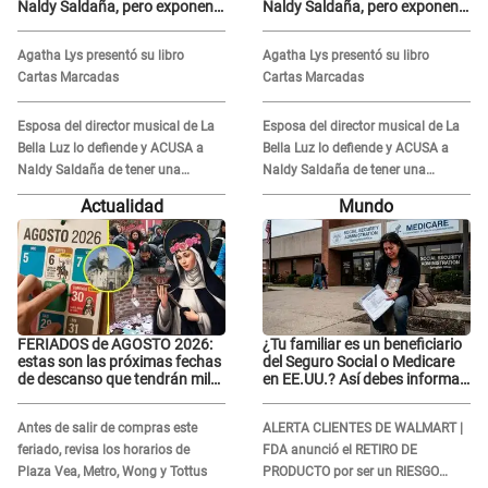
Naldy Saldaña, pero exponen
Naldy Saldaña, pero exponen
audio donde le reclama por
audio donde le reclama por
VIDEOS: "No hay necesidad de
VIDEOS: "No hay necesidad de
Agatha Lys presentó su libro
Agatha Lys presentó su libro
grabar"
grabar"
Cartas Marcadas
Cartas Marcadas
Esposa del director musical de La
Esposa del director musical de La
Bella Luz lo defiende y ACUSA a
Bella Luz lo defiende y ACUSA a
Naldy Saldaña de tener una
Naldy Saldaña de tener una
relación con él y otros integrantes
relación con él y otros integrantes
Actualidad
Mundo
FERIADOS de AGOSTO 2026:
¿Tu familiar es un beneficiario
estas son las próximas fechas
del Seguro Social o Medicare
de descanso que tendrán miles
en EE.UU.? Así debes informar
de peruanos
sobre su muerte para EVITAR
COBROS
Antes de salir de compras este
ALERTA CLIENTES DE WALMART |
feriado, revisa los horarios de
FDA anunció el RETIRO DE
Plaza Vea, Metro, Wong y Tottus
PRODUCTO por ser un RIESGO