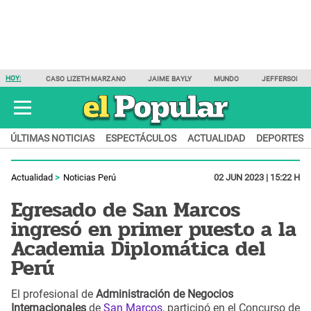
HOY:
CASO LIZETH MARZANO
JAIME BAYLY
MUNDO
JEFFERSON F
ÚLTIMAS NOTICIAS
ESPECTÁCULOS
ACTUALIDAD
DEPORTES
Actualidad
Noticias Perú
02 JUN 2023 | 15:22 H
Egresado de San Marcos
ingresó en primer puesto a la
Academia Diplomática del
Perú
El profesional de
Administración de Negocios
Internacionales
de
San Marcos
, participó en el Concurso de