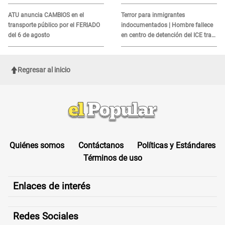
MORTAL para consumidores: ¿Cuál
es?
ATU anuncia CAMBIOS en el
Terror para inmigrantes
transporte público por el FERIADO
indocumentados | Hombre fallece
del 6 de agosto
en centro de detención del ICE tras
sufrir una "emergencia médica"
Regresar al inicio
Quiénes somos
Contáctanos
Políticas y Estándares
Términos de uso
Enlaces de interés
Redes Sociales