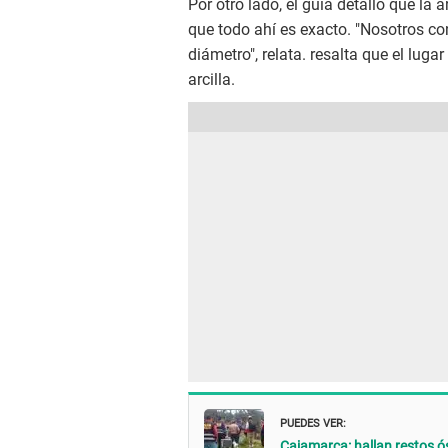
Por otro lado, el guía detalló que la 
que todo ahí es exacto. "Nosotros 
diámetro", relata. resalta que el luga
arcilla.
PUEDES VER:
Cajamarca: hallan restos 