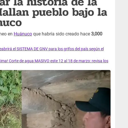
r la historia de la
allan pueblo bajo la
nuco
áneo en
Huánuco
que habría sido creado hace
3,000
rirá el SISTEMA DE GNV para los grifos del país según el
ma! Corte de agua MASIVO este 12 al 18 de marzo: revisa los