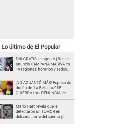
Lo último de El Popular
DNI GRATIS en agosto | Reniec
anuncia CAMPAÑA MASIVA en
19 regiones: horarios y sedes
oficiales
¡NO AGUANTÓ MÁS! Esposa de
dueño de ‘La Bella Luz’ SE
QUIEBRA tras DENUNCIA de
Héctor Boza y ARREMETE
contra Claudia Salazar
Mario Hart revela que le
detectaron un TUMOR en
delicada parte del cuerpo y
expone diagnóstico: "Dolores
muy fuertes..."