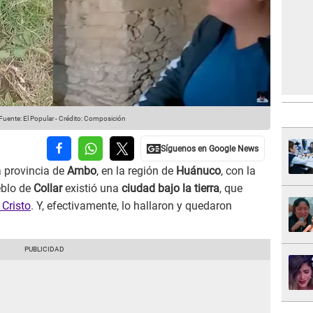
Fuente: El Popular
-
Crédito: Composición
a provincia de
Ambo
, en la región de
Huánuco
, con la
eblo de
Collar
existió una
ciudad bajo la tierra
, que
 Cristo
. Y, efectivamente, lo hallaron y quedaron