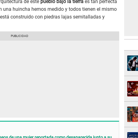
arquitectura de este
pueblo bajo la tierra
es tan perfecta
con una huincha hemos medido y todos tienen el mismo
r está construido con piedras lajas semitalladas y
óseos de una mujer reportada como desaparecida junto a su