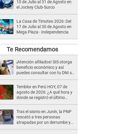
10 de Julio al 31 de Agosto en
el Jockey Club-Surco
La Casa de Timoteo 2026: Del
17 de Julio al 30 de Agosto en
Mega Plaza - Independencia
Te Recomendamos
¡Atención afiliados! SIS otorga
beneficio económico y así
puedes consultar con tu DNI si
te corresponde
Temblor en Perú HOY, 07 de
agosto de 2026: ¿A qué hora y
dónde se registró el último
sismo, según IGP?
Tras el sismo en Junín, la PNP
rescató a tres personas
atrapadas por un derrumbe y
reforzó los operativos de
emergencia