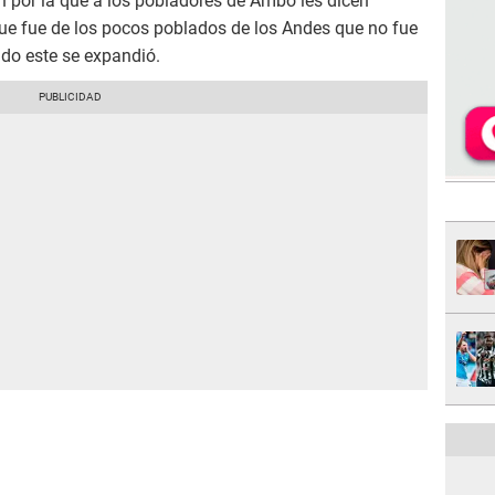
n por la que a los pobladores de Ambo les dicen
ue fue de los pocos poblados de los Andes que no fue
ndo este se expandió.