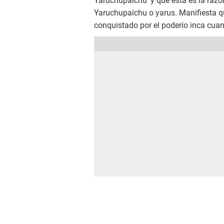
Yaruchupaichu' y que esta es la razó
Yaruchupaichu o yarus. Manifiesta q
conquistado por el poderío inca cua