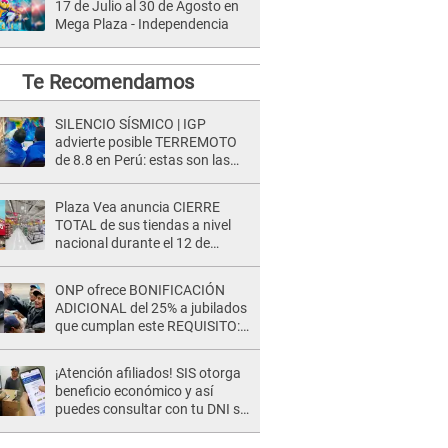
17 de Julio al 30 de Agosto en
Mega Plaza - Independencia
Te Recomendamos
SILENCIO SÍSMICO | IGP
advierte posible TERREMOTO
de 8.8 en Perú: estas son las
zonas más expuestas
Plaza Vea anuncia CIERRE
TOTAL de sus tiendas a nivel
nacional durante el 12 de
agosto por este MOTIVO
ONP ofrece BONIFICACIÓN
ADICIONAL del 25% a jubilados
que cumplan este REQUISITO:
revisa si accedes aquí
¡Atención afiliados! SIS otorga
beneficio económico y así
puedes consultar con tu DNI si
te corresponde