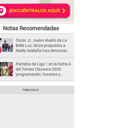
Notas Recomendadas
Óscar Jr., nuevo dueño de La
Bella Luz, lanza propuesta a
Naldy Saldaña tras denuncia:
“Va a haber otro tipo de ley”
Partidos de Liga 1 en la fecha 4
del Torneo Clausura 2026:
programación, horarios y
dónde ver