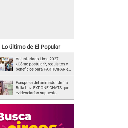
Lo último de El Popular
Voluntariado Lima 2027:
¿Cómo postular?, requisitos y
beneficios para PARTICIPAR en
los Juegos Panamericanos
Exesposa del animador de 'La
Bella Luz' EXPONE CHATS que
evidenciarían supuesto
romance clandestino con Naldy
Saldaña, pese a tener pareja