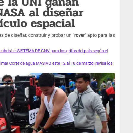
e la UNI ganan
NASA al diseñar
ículo espacial
 de diseñar, construir y probar un "
rover
" apto para las
rirá el SISTEMA DE GNV para los grifos del país según el
ma! Corte de agua MASIVO este 12 al 18 de marzo: revisa los