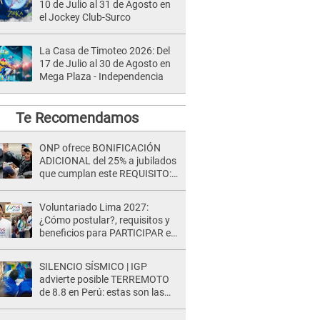
10 de Julio al 31 de Agosto en
el Jockey Club-Surco
La Casa de Timoteo 2026: Del
17 de Julio al 30 de Agosto en
Mega Plaza - Independencia
Te Recomendamos
ONP ofrece BONIFICACIÓN
ADICIONAL del 25% a jubilados
que cumplan este REQUISITO:
revisa si accedes aquí
Voluntariado Lima 2027:
¿Cómo postular?, requisitos y
beneficios para PARTICIPAR en
los Juegos Panamericanos
SILENCIO SÍSMICO | IGP
advierte posible TERREMOTO
de 8.8 en Perú: estas son las
zonas más expuestas