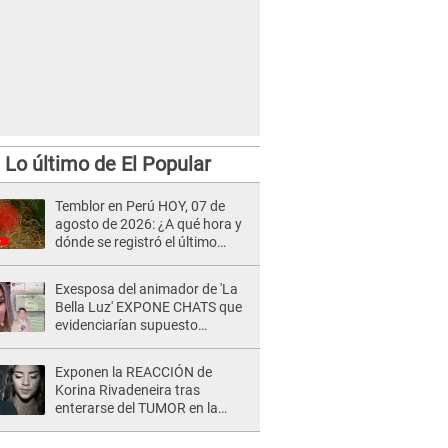
Lo último de El Popular
Temblor en Perú HOY, 07 de
agosto de 2026: ¿A qué hora y
dónde se registró el último
sismo, según IGP?
Exesposa del animador de 'La
Bella Luz' EXPONE CHATS que
evidenciarían supuesto
romance clandestino con Naldy
Saldaña, pese a tener pareja
Exponen la REACCIÓN de
Korina Rivadeneira tras
enterarse del TUMOR en la
cabeza de Mario Hart: "Ella
estaba muy..."