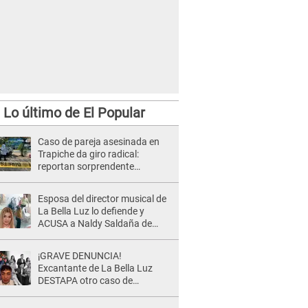
Lo último de El Popular
Caso de pareja asesinada en
Trapiche da giro radical:
reportan sorprendente
hallazgo dentro del auto
Esposa del director musical de
La Bella Luz lo defiende y
ACUSA a Naldy Saldaña de
tener una relación con él y
otros integrantes
¡GRAVE DENUNCIA!
Excantante de La Bella Luz
DESTAPA otro caso de
presunto acoso y pide
PROTECCIÓN por temor a