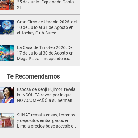
25 de Junio. Explanada Costa
21
Gran Circo de Ucrania 2026: del
10 de Julio al 31 de Agosto en
el Jockey Club-Surco
La Casa de Timoteo 2026: Del
17 de Julio al 30 de Agosto en
Mega Plaza - Independencia
Te Recomendamos
Esposa de Kenji Fujimori revela
la INSÓLITA razón por la que
NO ACOMPAÑÓ a su hermana
Keiko en la toma de mando: "No
puede estar en trifulcas..."
SUNAT remata casas, terrenos
y depósitos embargados en
Lima a precios base accesibles:
¿Cómo participar?