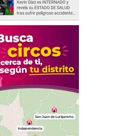
Kevin Díaz es INTERNADO y
represalias: "Yo siempre..."
revela su ESTADO DE SALUD
tras sufrir peligroso accidente
en 'EEG' y caer desde altura de
ocho metros