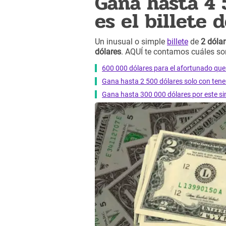
Gana hasta 4 
es el billete 
Un inusual o simple
billete
de
2 dóla
dólares
. AQUÍ te contamos cuáles son 
600 000 dólares para el afortunado que 
Gana hasta 2 500 dólares solo con tener 
Gana hasta 300 000 dólares por este sim