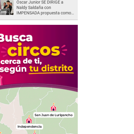
Óscar Junior SE DIRIGE a
Naldy Saldaña con
IMPENSADA propuesta como
nuevo líder de 'La Bella Luz' tras
denuncia: "Otro tipo de ley..."