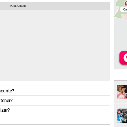
vacante?
tener?
izar?