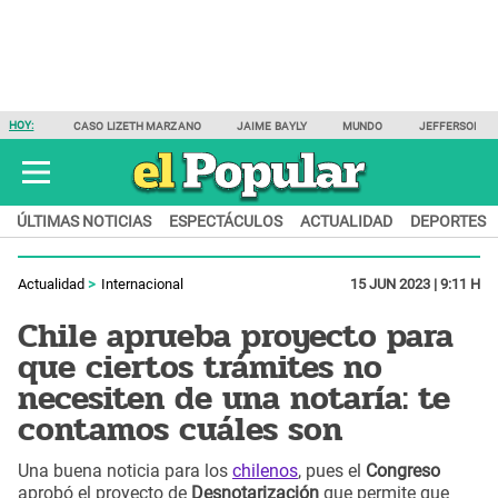
HOY:
CASO LIZETH MARZANO
JAIME BAYLY
MUNDO
JEFFERSON F
ÚLTIMAS NOTICIAS
ESPECTÁCULOS
ACTUALIDAD
DEPORTES
Actualidad
Internacional
15 JUN 2023 | 9:11 H
Chile aprueba proyecto para
que ciertos trámites no
necesiten de una notaría: te
contamos cuáles son
Una buena noticia para los
chilenos
, pues el
Congreso
aprobó el proyecto de
Desnotarización
que permite que