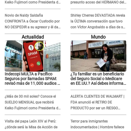
Keiko Fujimori como Presidenta de
presunto acoso del HERMANO del
la República
director musical de La Bella Luz:
"Me quedé asustada, en shock"
Novio de Naldy Saldaña
Shirley Cherres DEVASTADA revela
CONFRONTA a Óscar Custodio por
la ÚLTIMA conversación que tuvo
NO DESPEDIR a su agresor y él da
con Víctor Angobaldo a días de su
INDIGNANTE respuesta: "Nadie me
inesperada partida: "Hace dos
Actualidad
Mundo
dice qué hacer"
semanas"
Indecopi MULTA a Pacífico
¿Tu familiar es un beneficiario
Seguros por llamadas SPAM:
del Seguro Social o Medicare
revisó más de 11.000 audios y
en EE.UU.? Así debes informar
confirma SANCIÓN
sobre su muerte para EVITAR
COBROS
¿Más de 30 mil soles? Conoce el
ALERTA CLIENTES DE WALMART |
SUELDO MENSUAL que recibirá
FDA anunció el RETIRO DE
Keiko Fujimori como Presidenta de
PRODUCTO por ser un RIESGO
la República
MORTAL para consumidores: ¿Cuál
es?
Visita del papa León XIV al Perú:
Terror para inmigrantes
¿dónde será la Misa de Acción de
indocumentados | Hombre fallece