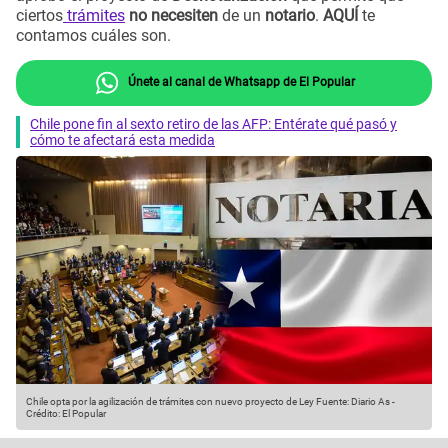
ciertos
trámites
no necesiten
de un
notario
.
AQUÍ
te
contamos cuáles son.
Únete al canal de Whatsapp de El Popular
Chile pone fin al sexto retiro de las AFP: Entérate qué pasó y
cómo te afectará esta medida
Chile opta por la agilización de trámites con nuevo proyecto de Ley
Fuente: Diario As
-
Crédito: El Popular