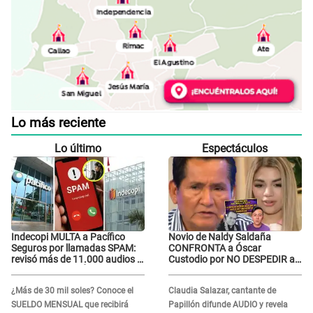
Lo más reciente
Lo último
Espectáculos
Indecopi MULTA a Pacífico
Novio de Naldy Saldaña
Seguros por llamadas SPAM:
CONFRONTA a Óscar
revisó más de 11.000 audios y
Custodio por NO DESPEDIR a
confirma SANCIÓN
su agresor y él da
INDIGNANTE respuesta:
¿Más de 30 mil soles? Conoce el
Claudia Salazar, cantante de
"Nadie me dice qué hacer"
SUELDO MENSUAL que recibirá
Papillón difunde AUDIO y revela