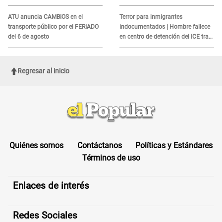
MORTAL para consumidores: ¿Cuál
es?
ATU anuncia CAMBIOS en el
Terror para inmigrantes
transporte público por el FERIADO
indocumentados | Hombre fallece
del 6 de agosto
en centro de detención del ICE tras
sufrir una "emergencia médica"
Regresar al inicio
Quiénes somos
Contáctanos
Políticas y Estándares
Términos de uso
Enlaces de interés
Redes Sociales