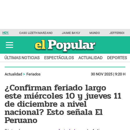
HOY:
CASO LIZETH MARZANO
JAIME BAYLY
MUNDO
JEFFERSON F
ÚLTIMAS NOTICIAS
ESPECTÁCULOS
ACTUALIDAD
DEPORTES
Actualidad
Feriados
30 NOV 2025 | 9:20 H
¿Confirman feriado largo
este miércoles 10 y jueves 11
de diciembre a nivel
nacional? Esto señala El
Peruano