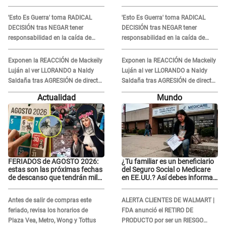
Naldy Saldaña contra su tío:
Naldy Saldaña contra su tío:
"Cómplice"
"Cómplice"
'Esto Es Guerra' toma RADICAL
'Esto Es Guerra' toma RADICAL
DECISIÓN tras NEGAR tener
DECISIÓN tras NEGAR tener
responsabilidad en la caída de
responsabilidad en la caída de
Kevin Díaz desde 8 metros de
Kevin Díaz desde 8 metros de
altura
altura
Exponen la REACCIÓN de Mackeily
Exponen la REACCIÓN de Mackeily
Luján al ver LLORANDO a Naldy
Luján al ver LLORANDO a Naldy
Saldaña tras AGRESIÓN de director
Saldaña tras AGRESIÓN de director
de 'La Bella Luz': Esto hizo
de 'La Bella Luz': Esto hizo
Actualidad
Mundo
FERIADOS de AGOSTO 2026:
¿Tu familiar es un beneficiario
estas son las próximas fechas
del Seguro Social o Medicare
de descanso que tendrán miles
en EE.UU.? Así debes informar
de peruanos
sobre su muerte para EVITAR
COBROS
Antes de salir de compras este
ALERTA CLIENTES DE WALMART |
feriado, revisa los horarios de
FDA anunció el RETIRO DE
Plaza Vea, Metro, Wong y Tottus
PRODUCTO por ser un RIESGO