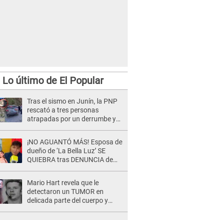
Lo último de El Popular
Tras el sismo en Junín, la PNP
rescató a tres personas
atrapadas por un derrumbe y
reforzó los operativos de
emergencia
¡NO AGUANTÓ MÁS! Esposa de
dueño de ‘La Bella Luz’ SE
QUIEBRA tras DENUNCIA de
Héctor Boza y ARREMETE
contra Claudia Salazar
Mario Hart revela que le
detectaron un TUMOR en
delicada parte del cuerpo y
expone diagnóstico: "Dolores
muy fuertes..."