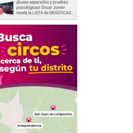
¡Buses separados y pruebas
psicológicas! Óscar Junior
revela la LISTA de DRÁSTICAS
medidas para prevenir acoso
en 'La Bella Luz' tras caso
Naldy Saldaña