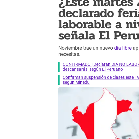
¿Este martes 
declarado feri
laborable a ni
señala El Per
Noviembre trae un nuevo
día libre
apl
necesitas.
CONFIRMADO | Declaran DÍA NO LABORAB
descansarás, según El Peruano
Confirman suspensión de clases este 19 
según Minedu