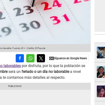
no laorable.
Fuente: LR +
-
Crédito: El Popular
no laborables
por disfruta, por lo que la población se
embre
será un
feriado o un día no laborable
a nivel
ta te contamos más detalles al respecto.