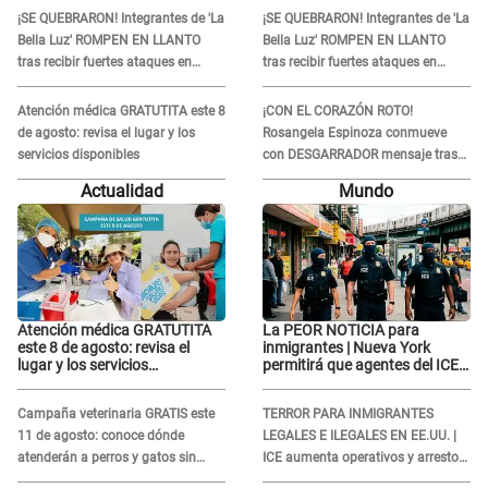
nada...”
nada...”
¡SE QUEBRARON! Integrantes de 'La
¡SE QUEBRARON! Integrantes de 'La
Bella Luz' ROMPEN EN LLANTO
Bella Luz' ROMPEN EN LLANTO
tras recibir fuertes ataques en
tras recibir fuertes ataques en
redes por DENUNCIA de acoso
redes por DENUNCIA de acoso
contra Naldy Saldaña
contra Naldy Saldaña
Atención médica GRATUTITA este 8
¡CON EL CORAZÓN ROTO!
de agosto: revisa el lugar y los
Rosangela Espinoza conmueve
servicios disponibles
con DESGARRADOR mensaje tras
terrible pérdida: "Descansa en
Actualidad
Mundo
paz..."
Atención médica GRATUTITA
La PEOR NOTICIA para
este 8 de agosto: revisa el
inmigrantes | Nueva York
lugar y los servicios
permitirá que agentes del ICE
disponibles
si puedan CUBRIRSE EL
ROSTRO
Campaña veterinaria GRATIS este
TERROR PARA INMIGRANTES
11 de agosto: conoce dónde
LEGALES E ILEGALES EN EE.UU. |
atenderán a perros y gatos sin
ICE aumenta operativos y arrestos
costo
a extranjeros en aeropuertos