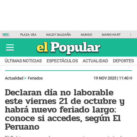
HOY:
PLAZA VEA
NALDY SALDAÑA
MUNDO
MARIO HART
SAM
ÚLTIMAS NOTICIAS
ESPECTÁCULOS
ACTUALIDAD
DEPORTES
Actualidad
Feriados
19 NOV 2025 | 11:40 H
Declaran día no laborable
este viernes 21 de octubre y
habrá nuevo feriado largo:
conoce si accedes, según El
Peruano