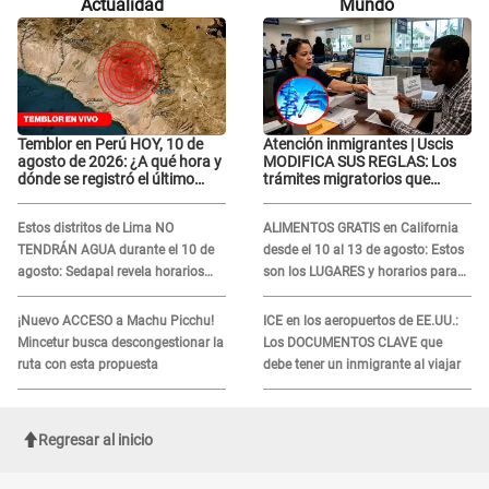
Actualidad
Mundo
Temblor en Perú HOY, 10 de
Atención inmigrantes | Uscis
agosto de 2026: ¿A qué hora y
MODIFICA SUS REGLAS: Los
dónde se registró el último
trámites migratorios que
sismo, según IGP?
podrían necesitar tu prueba de
ADN
Estos distritos de Lima NO
ALIMENTOS GRATIS en California
TENDRÁN AGUA durante el 10 de
desde el 10 al 13 de agosto: Estos
agosto: Sedapal revela horarios
son los LUGARES y horarios para
oficiales
recibir la ayuda
¡Nuevo ACCESO a Machu Picchu!
ICE en los aeropuertos de EE.UU.:
Mincetur busca descongestionar la
Los DOCUMENTOS CLAVE que
ruta con esta propuesta
debe tener un inmigrante al viajar
Regresar al inicio