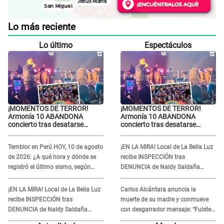
Lo más reciente
Lo último
Espectáculos
¡MOMENTOS DE TERROR!
¡MOMENTOS DE TERROR!
Armonía 10 ABANDONA
Armonía 10 ABANDONA
concierto tras desatarse
concierto tras desatarse
balacera en Manchay:
balacera en Manchay:
Exponen impactantes
Exponen impactantes
Temblor en Perú HOY, 10 de agosto
¡EN LA MIRA! Local de La Bella Luz
imágenes
imágenes
de 2026: ¿A qué hora y dónde se
recibe INSPECCIÓN tras
registró el último sismo, según
DENUNCIA de Naldy Saldaña
IGP?
contra el exdirector César Sánchez
¡EN LA MIRA! Local de La Bella Luz
Carlos Alcántara anuncia la
recibe INSPECCIÓN tras
muerte de su madre y conmueve
DENUNCIA de Naldy Saldaña
con desgarrador mensaje: “Fuiste
contra el exdirector César Sánchez
una gran mujer”