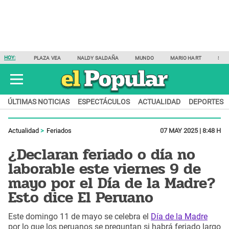
HOY:
PLAZA VEA
NALDY SALDAÑA
MUNDO
MARIO HART
SAM
ÚLTIMAS NOTICIAS
ESPECTÁCULOS
ACTUALIDAD
DEPORTES
Actualidad
Feriados
07 MAY 2025 | 8:48 H
¿Declaran feriado o día no
laborable este viernes 9 de
mayo por el Día de la Madre?
Esto dice El Peruano
Este domingo 11 de mayo se celebra el
Día de la Madre
por lo que los peruanos se preguntan si habrá feriado largo