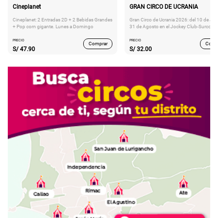
Cineplanet
GRAN CIRCO DE UCRANIA
Cineplanet: 2 Entradas 2D + 2 Bebidas Grandes
Gran Circo de Ucrania 2026: del 10 de Juli
+ Pop corn gigante. Lunes a Domingo
31 de Agosto en el Jockey Club-Surco
PRECIO
PRECIO
Comprar
Comp
S/
47.90
S/
32.00