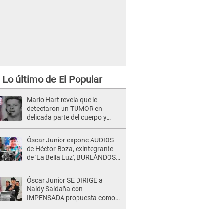
Lo último de El Popular
Mario Hart revela que le
detectaron un TUMOR en
delicada parte del cuerpo y
expone diagnóstico: "Dolores
muy fuertes..."
Óscar Junior expone AUDIOS
de Héctor Boza, exintegrante
de 'La Bella Luz', BURLÁNDOSE
de Anely Dávila tras acusarlo
de maltrato: "Grábame..."
Óscar Junior SE DIRIGE a
Naldy Saldaña con
IMPENSADA propuesta como
nuevo líder de 'La Bella Luz' tras
denuncia: "Otro tipo de ley..."