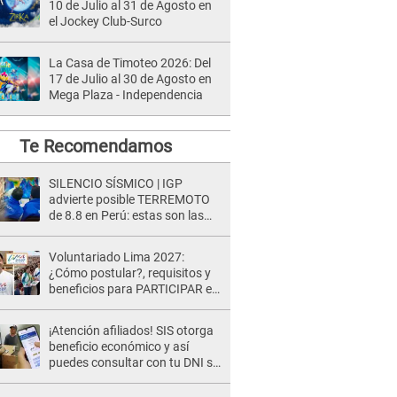
10 de Julio al 31 de Agosto en
el Jockey Club-Surco
La Casa de Timoteo 2026: Del
17 de Julio al 30 de Agosto en
Mega Plaza - Independencia
Te Recomendamos
SILENCIO SÍSMICO | IGP
advierte posible TERREMOTO
de 8.8 en Perú: estas son las
zonas más expuestas
Voluntariado Lima 2027:
¿Cómo postular?, requisitos y
beneficios para PARTICIPAR en
los Juegos Panamericanos
¡Atención afiliados! SIS otorga
beneficio económico y así
puedes consultar con tu DNI si
te corresponde