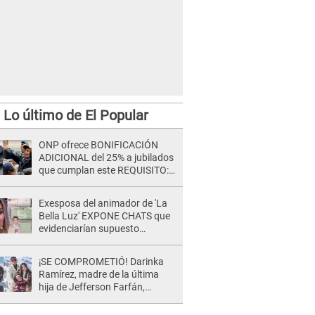
Lo último de El Popular
ONP ofrece BONIFICACIÓN
ADICIONAL del 25% a jubilados
que cumplan este REQUISITO:
revisa si accedes aquí
Exesposa del animador de 'La
Bella Luz' EXPONE CHATS que
evidenciarían supuesto
romance clandestino con Naldy
Saldaña, pese a tener pareja
¡SE COMPROMETIÓ! Darinka
Ramírez, madre de la última
hija de Jefferson Farfán,
anuncia su compromiso: "Sí,
para siempre"