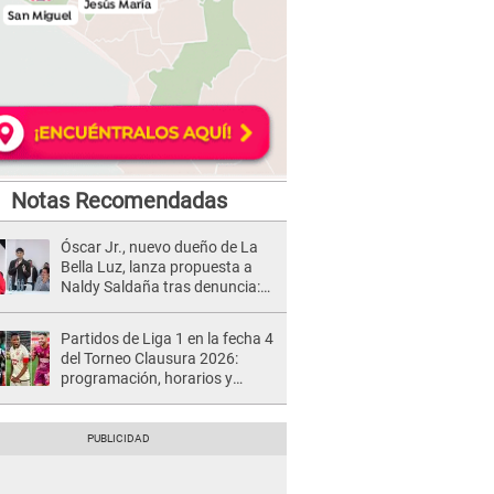
Notas Recomendadas
Óscar Jr., nuevo dueño de La
Bella Luz, lanza propuesta a
Naldy Saldaña tras denuncia:
“Va a haber otro tipo de ley”
Partidos de Liga 1 en la fecha 4
del Torneo Clausura 2026:
programación, horarios y
dónde ver