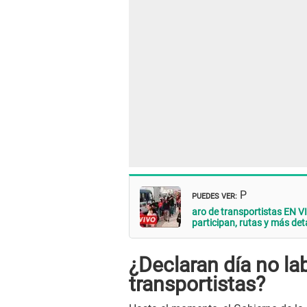
PUEDES VER:
P
aro de transportistas EN V
participan, rutas y más deta
¿Declaran día no la
transportistas?