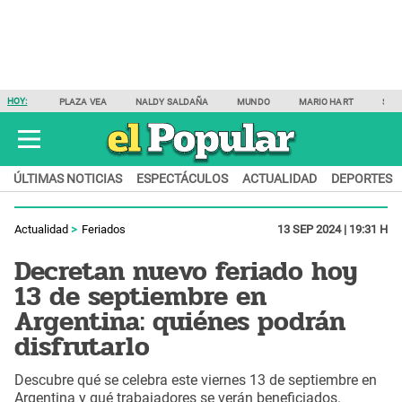
HOY:
PLAZA VEA
NALDY SALDAÑA
MUNDO
MARIO HART
SAM
ÚLTIMAS NOTICIAS
ESPECTÁCULOS
ACTUALIDAD
DEPORTES
Actualidad
Feriados
13 SEP 2024 | 19:31 H
Decretan nuevo feriado hoy
13 de septiembre en
Argentina: quiénes podrán
disfrutarlo
Descubre qué se celebra este viernes 13 de septiembre en
Argentina y qué trabajadores se verán beneficiados.