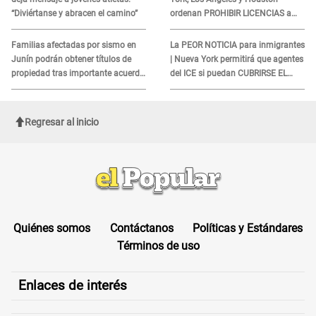
“Diviértanse y abracen el camino”
ordenan PROHIBIR LICENCIAS a
quienes no presenten ESTE
DOCUMENTO
Familias afectadas por sismo en
La PEOR NOTICIA para inmigrantes
Junín podrán obtener títulos de
| Nueva York permitirá que agentes
propiedad tras importante acuerdo
del ICE si puedan CUBRIRSE EL
de Cofopri
ROSTRO
Regresar al inicio
Quiénes somos
Contáctanos
Políticas y Estándares
Términos de uso
Enlaces de interés