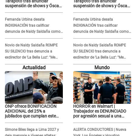
Tarapoto tras anunciar
Tarapoto tras anunciar
suspensión de shows y Óscar
suspensión de shows y Óscar
Junior se JUSTIFICA: "Por un
Junior se JUSTIFICA: "Por un
error no vamos a pagar todos"
error no vamos a pagar todos"
Fernanda Urbina desata
Fernanda Urbina desata
INDIGNACIÓN tras calificar
INDIGNACIÓN tras calificar
denuncia de Naldy Saldaña como
denuncia de Naldy Saldaña como
'acto bochornoso': "No es justo
'acto bochornoso': "No es justo
atacar a otra mujer"
atacar a otra mujer"
Novio de Naldy Saldaña ROMPE
Novio de Naldy Saldaña ROMPE
SU SILENCIO tras denuncia a
SU SILENCIO tras denuncia a
exdirector de 'La Bella Luz': "Me
exdirector de 'La Bella Luz': "Me
basta con que ella esté bien"
basta con que ella esté bien"
Actualidad
Mundo
ONP ofrece BONIFICACIÓN
HORROR en Walmart |
ADICIONAL del 25% a
Trabajador es DENUNCIADO
jubilados que cumplan este
por agresión sexual a una
REQUISITO: revisa si accedes
cliente y su respuesta
aquí
INDIGNÓ A TODOS
Simone Biles llega a Lima 2027 y
ALERTA CONDUCTORES | Nueva
deja mensaje a jóvenes atletas:
York, Los Ángeles y Houston