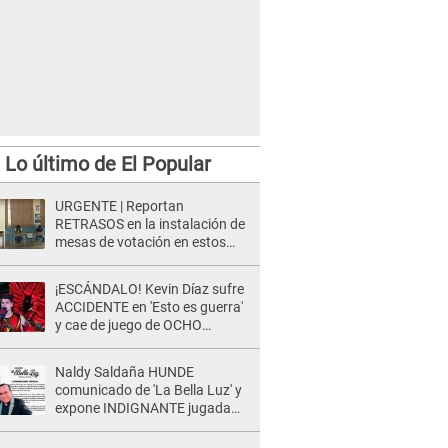
Lo último de El Popular
URGENTE | Reportan
RETRASOS en la instalación de
mesas de votación en estos
distritos de LIMA
¡ESCÁNDALO! Kevin Díaz sufre
ACCIDENTE en 'Esto es guerra'
y cae de juego de OCHO
METROS de altura: "La
colchoneta se rompe..."
Naldy Saldaña HUNDE
comunicado de 'La Bella Luz' y
expone INDIGNANTE jugada
para DEFENDER a director:
"Que he tenido algo..."