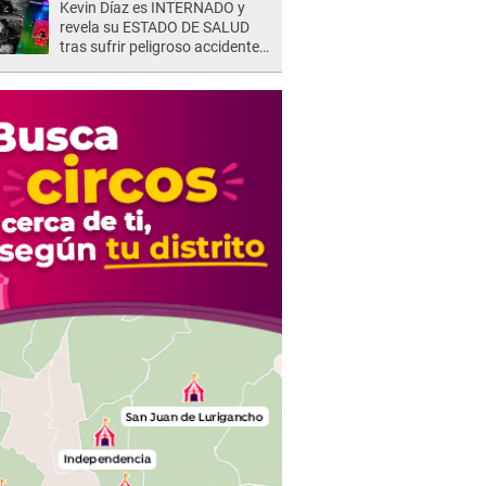
Kevin Díaz es INTERNADO y
revela su ESTADO DE SALUD
tras sufrir peligroso accidente
en 'EEG' y caer desde altura de
ocho metros