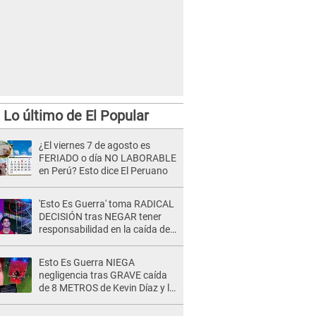
Lo último de El Popular
¿El viernes 7 de agosto es
FERIADO o día NO LABORABLE
en Perú? Esto dice El Peruano
'Esto Es Guerra' toma RADICAL
DECISIÓN tras NEGAR tener
responsabilidad en la caída de
Kevin Díaz desde 8 metros de
altura
Esto Es Guerra NIEGA
negligencia tras GRAVE caída
de 8 METROS de Kevin Díaz y lo
SEÑALAN: "No adoptó la
postura correcta"