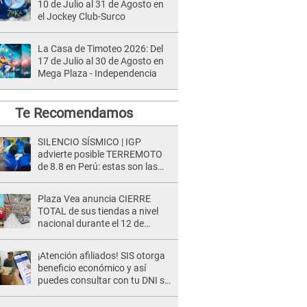
10 de Julio al 31 de Agosto en
el Jockey Club-Surco
La Casa de Timoteo 2026: Del
17 de Julio al 30 de Agosto en
Mega Plaza - Independencia
Te Recomendamos
SILENCIO SÍSMICO | IGP
advierte posible TERREMOTO
de 8.8 en Perú: estas son las
zonas más expuestas
Plaza Vea anuncia CIERRE
TOTAL de sus tiendas a nivel
nacional durante el 12 de
agosto por este MOTIVO
¡Atención afiliados! SIS otorga
beneficio económico y así
puedes consultar con tu DNI si
te corresponde