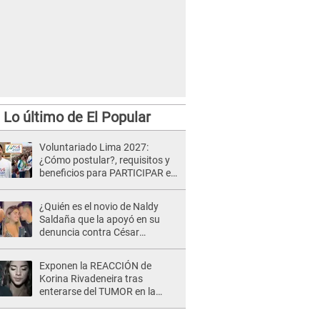
Lo último de El Popular
Voluntariado Lima 2027:
¿Cómo postular?, requisitos y
beneficios para PARTICIPAR en
los Juegos Panamericanos
¿Quién es el novio de Naldy
Saldaña que la apoyó en su
denuncia contra César
Sánchez y confrontó al dueño
de 'La Bella Luz'?
Exponen la REACCIÓN de
Korina Rivadeneira tras
enterarse del TUMOR en la
cabeza de Mario Hart: "Ella
estaba muy..."