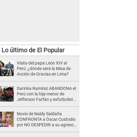
Lo último de El Popular
Visita del papa León XIV al
Perú: ¿dónde será la Misa de
Acción de Gracias en Lima?
Darinka Ramírez ABANDONA el
Perú con la hija menor de
Jefferson Farfán y exfutbolista
REACCIONA: "A ti que..."
Novio de Naldy Saldaña
CONFRONTA a Óscar Custodio
por NO DESPEDIR a su agresor
y él da INDIGNANTE respuesta:
"Nadie me dice qué hacer"