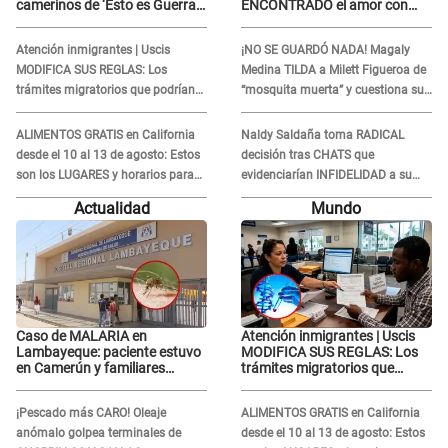
camerinos de ‘Esto es Guerra’
ENCONTRADO el amor con
tras FUERTE
joven empresario y Pati Lorena
ENFRENTAMIENTO con
la ECHA en VIVO
Atención inmigrantes | Uscis
¡NO SE GUARDÓ NADA! Magaly
Gabriel Moisés: “Gracias”
MODIFICA SUS REGLAS: Los
Medina TILDA a Milett Figueroa de
trámites migratorios que podrían
“mosquita muerta” y cuestiona su
necesitar tu prueba de ADN
RECONCILIACIÓN con Marcelo
Tinelli en TV argentina
ALIMENTOS GRATIS en California
Naldy Saldaña toma RADICAL
desde el 10 al 13 de agosto: Estos
decisión tras CHATS que
son los LUGARES y horarios para
evidenciarían INFIDELIDAD a su
recibir la ayuda
novio con animador de 'La Bella
Actualidad
Mundo
Luz': "Un día..."
Caso de MALARIA en
Atención inmigrantes | Uscis
Lambayeque: paciente estuvo
MODIFICA SUS REGLAS: Los
en Camerún y familiares
trámites migratorios que
denuncian demora en
podrían necesitar tu prueba de
tratamiento
ADN
¡Pescado más CARO! Oleaje
ALIMENTOS GRATIS en California
anómalo golpea terminales de
desde el 10 al 13 de agosto: Estos