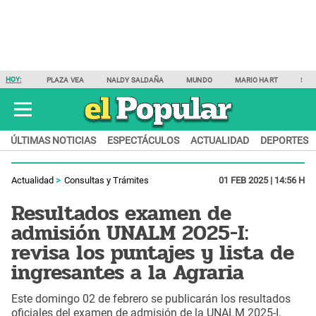
HOY:
PLAZA VEA
NALDY SALDAÑA
MUNDO
MARIO HART
SAM
ÚLTIMAS NOTICIAS
ESPECTÁCULOS
ACTUALIDAD
DEPORTES
Actualidad
Consultas y Trámites
01 FEB 2025 | 14:56 H
Resultados examen de
admisión UNALM 2025-I:
revisa los puntajes y lista de
ingresantes a la Agraria
Este domingo 02 de febrero se publicarán los resultados
oficiales del examen de admisión de la UNALM 2025-I,