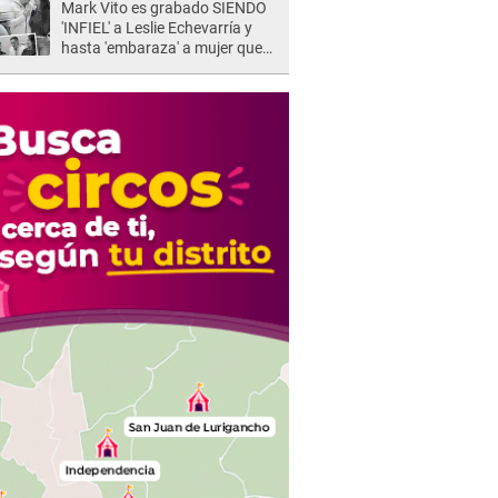
Mark Vito es grabado SIENDO
'INFIEL' a Leslie Echevarría y
hasta 'embaraza' a mujer que
sería su AMANTE: "¡Eres un
desgraciado! "