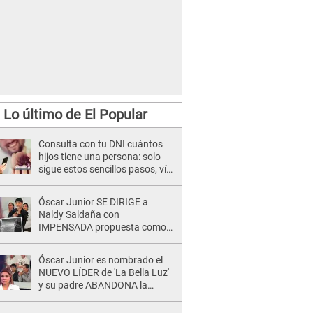
Lo último de El Popular
Consulta con tu DNI cuántos
hijos tiene una persona: solo
sigue estos sencillos pasos, vía
Reniec
Óscar Junior SE DIRIGE a
Naldy Saldaña con
IMPENSADA propuesta como
nuevo líder de 'La Bella Luz' tras
denuncia: "Otro tipo de ley..."
Óscar Junior es nombrado el
NUEVO LÍDER de 'La Bella Luz'
y su padre ABANDONA la
orquesta tras caso Naldy
Saldaña: "Son errores..."