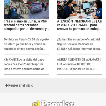
Tras el sismo en Junín, la PNP
ATENCIÓN INMIGRANTES | Así
rescató a tres personas
es el NUEVO TRÁMITE para
atrapadas por un derrumbe y
renovar tu permiso de trabajo
reforzó los operativos de
EAD en agosto del 2026
emergencia
Temblor en Perú HOY, 07 de agosto
¿Tu familiar es un beneficiario del
de 2026: ¿A qué hora y dónde se
Seguro Social o Medicare en
registró el último sismo, según
EE.UU.? Así debes informar sobre
IGP?
su muerte para EVITAR COBROS
¿Se CANCELA la visita del papa
ALERTA CLIENTES DE WALMART |
León XIV a Perú? Arzobispo de
FDA anunció el RETIRO DE
Lima advierte posibles cambios
PRODUCTO por ser un RIESGO
por fénomeno El Niño
MORTAL para consumidores: ¿Cuál
es?
Regresar al inicio