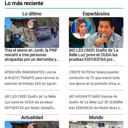
Lo más reciente
Lo último
Espectáculos
Tras el sismo en Junín, la PNP
¡NO LES CREE! Dueño de 'La
rescató a tres personas
Bella Luz' pone en DUDA las
atrapadas por un derrumbe y
pruebas EXPUESTAS por
reforzó los operativos de
Naldy Saldaña: “Quizá se han
emergencia
editado...”
ATENCIÓN INMIGRANTES | Así es
¡TRISTE NOTICIA! fallece querido
el NUEVO TRÁMITE para renovar tu
conductor de TV que marcó toda
permiso de trabajo EAD en agosto
una época en la pantalla chica, así
del 2026
fue su repentino adiós
¡NO LES CREE! Dueño de 'La Bella
¡NO AGUANTÓ MÁS! Esposa de
Luz' pone en DUDA las pruebas
dueño de ‘La Bella Luz’ SE QUIEBRA
EXPUESTAS por Naldy Saldaña:
tras DENUNCIA de Héctor Boza y
“Quizá se han editado...”
ARREMETE contra Claudia Salazar
Actualidad
Mundo