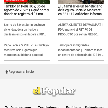
Temblor en Perú HOY, 06 de
¿Tu familiar es un beneficiario
agosto de 2026: ¿A qué hora y
del Seguro Social o Medicare
dónde se registró el último
en EE.UU.? Así debes informar
sismo, según IGP?
sobre su muerte para EVITAR
COBROS
Sismo de 5.0 en Junín destruye
ALERTA CLIENTES DE WALMART |
viviendas, deja un herido y
FDA anunció el RETIRO DE
deslizamientos en laderas: IGP
PRODUCTO por ser un RIESGO
alerta sobre posibles réplicas
MORTAL para consumidores: ¿Cuál
es?
Papa León XIV VUELVE a Chiclayo:
Terror para inmigrantes
recorrerá seis lugares que
indocumentados | Hombre fallece
marcaron su historia pastoral
en centro de detención del ICE tras
sufrir una "emergencia médica"
Regresar al inicio
Quiénes somos
Contáctanos
Políticas y Estándares