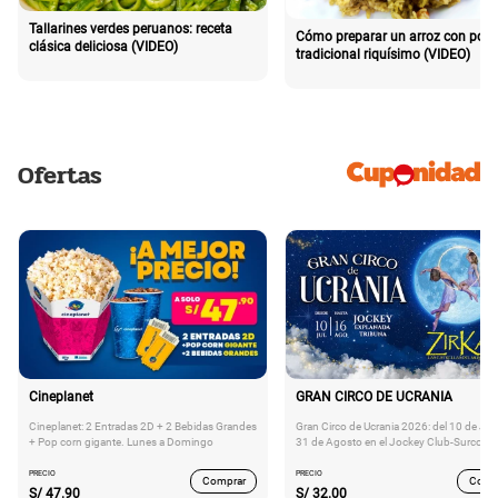
Tallarines verdes peruanos: receta
Cómo preparar un arroz con poll
clásica deliciosa (VIDEO)
tradicional riquísimo (VIDEO)
Ofertas
Cineplanet
GRAN CIRCO DE UCRANIA
Cineplanet: 2 Entradas 2D + 2 Bebidas Grandes
Gran Circo de Ucrania 2026: del 10 de Juli
+ Pop corn gigante. Lunes a Domingo
31 de Agosto en el Jockey Club-Surco
PRECIO
PRECIO
Comprar
Comp
S/
47.90
S/
32.00