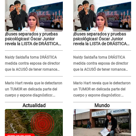
¡Buses separados y pruebas
¡Buses separados y pruebas
psicológicas! Óscar Junior
psicológicas! Óscar Junior
revela la LISTA de DRÁSTICAS
revela la LISTA de DRÁSTICAS
medidas para prevenir acoso
medidas para prevenir acoso
en 'La Bella Luz' tras caso
en 'La Bella Luz' tras caso
Naldy Saldaña toma DRÁSTICA
Naldy Saldaña toma DRÁSTICA
Naldy Saldaña
Naldy Saldaña
medida contra esposa de director
medida contra esposa de director
que la ACUSÓ de tener romance
que la ACUSÓ de tener romance
con él: "Muy triste..."
con él: "Muy triste..."
Mario Hart revela que le detectaron
Mario Hart revela que le detectaron
un TUMOR en delicada parte del
un TUMOR en delicada parte del
cuerpo y expone diagnóstico:
cuerpo y expone diagnóstico:
"Dolores muy fuertes..."
"Dolores muy fuertes..."
Actualidad
Mundo