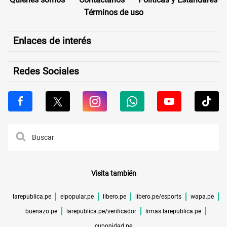
Términos de uso
Enlaces de interés
Redes Sociales
Visita también
larepublica.pe
elpopular.pe
libero.pe
libero.pe/esports
wapa.pe
buenazo.pe
larepublica.pe/verificador
lrmas.larepublica.pe
cuponidad.pe