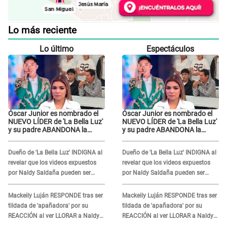
Lo más reciente
Lo último
Espectáculos
Óscar Junior es nombrado el
Óscar Junior es nombrado el
NUEVO LÍDER de 'La Bella Luz'
NUEVO LÍDER de 'La Bella Luz'
y su padre ABANDONA la
y su padre ABANDONA la
orquesta tras caso Naldy
orquesta tras caso Naldy
Saldaña: "Son errores..."
Saldaña: "Son errores..."
Dueño de 'La Bella Luz' INDIGNA al
Dueño de 'La Bella Luz' INDIGNA al
revelar que los videos expuestos
revelar que los videos expuestos
por Naldy Saldaña pueden ser
por Naldy Saldaña pueden ser
EDITADOS: "Yo tengo sus dos
EDITADOS: "Yo tengo sus dos
visitas..."
visitas..."
Mackeily Luján RESPONDE tras ser
Mackeily Luján RESPONDE tras ser
tildada de 'apañadora' por su
tildada de 'apañadora' por su
REACCIÓN al ver LLORAR a Naldy
REACCIÓN al ver LLORAR a Naldy
Saldaña tras acoso: "No sabía la
Saldaña tras acoso: "No sabía la