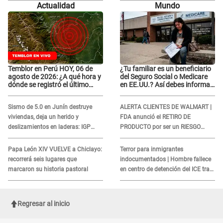
Actualidad
Mundo
magnitud"
magnitud"
Temblor en Perú HOY, 06 de
¿Tu familiar es un beneficiario
agosto de 2026: ¿A qué hora y
del Seguro Social o Medicare
dónde se registró el último
en EE.UU.? Así debes informar
sismo, según IGP?
sobre su muerte para EVITAR
COBROS
Sismo de 5.0 en Junín destruye
ALERTA CLIENTES DE WALMART |
viviendas, deja un herido y
FDA anunció el RETIRO DE
deslizamientos en laderas: IGP
PRODUCTO por ser un RIESGO
alerta sobre posibles réplicas
MORTAL para consumidores: ¿Cuál
es?
Papa León XIV VUELVE a Chiclayo:
Terror para inmigrantes
recorrerá seis lugares que
indocumentados | Hombre fallece
marcaron su historia pastoral
en centro de detención del ICE tras
sufrir una "emergencia médica"
Regresar al inicio