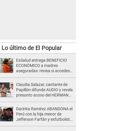
Lo último de El Popular
EsSalud entrega BENEFICIO
ECONÓMICO a madres
aseguradas: revisa si accedes
al subsidio con tu DNI
Claudia Salazar, cantante de
Papillón difunde AUDIO y revela
presunto acoso del HERMANO
del director musical de La Bella
Luz: "Me quedé asustada, en
Darinka Ramírez ABANDONA el
shock"
Perú con la hija menor de
Jefferson Farfán y exfutbolista
REACCIONA: "A ti que..."