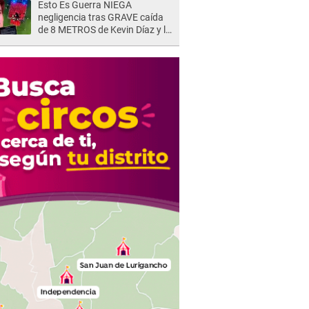
Esto Es Guerra NIEGA
negligencia tras GRAVE caída
de 8 METROS de Kevin Díaz y lo
SEÑALAN: "No adoptó la
postura correcta"