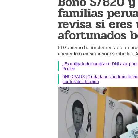
Bono S/820 y
familias peru
revisa si eres
afortunados b
El Gobierno ha implementado un pro
encuentren en situaciones difíciles. A
¿Es obligatorio cambiar el DNI azul por 
Reniec
DNI GRATIS | Ciudadanos podrán obtener
puntos de atención