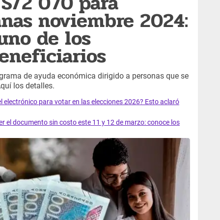
 S/2 070 para
anas noviembre 2024:
 uno de los
eneficiarios
grama de ayuda económica dirigido a personas que se
quí los detalles.
el electrónico para votar en las elecciones 2026? Esto aclaró
 el documento sin costo este 11 y 12 de marzo: conoce los