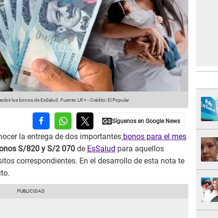
ecibir los bonos de EsSalud.
Fuente: LR +
-
Crédito: El Popular
nocer la entrega de dos importantes
bonos para el mes
onos S/820 y S/2 070
de
EsSalud
para aquellos
tos correspondientes. En el desarrollo de esta nota te
to.