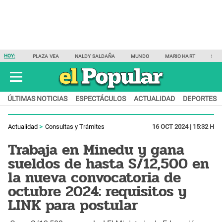
HOY:
PLAZA VEA
NALDY SALDAÑA
MUNDO
MARIO HART
SAM
ÚLTIMAS NOTICIAS
ESPECTÁCULOS
ACTUALIDAD
DEPORTES
Actualidad
Consultas y Trámites
16 OCT 2024 | 15:32 H
Trabaja en Minedu y gana
sueldos de hasta S/12,500 en
la nueva convocatoria de
octubre 2024: requisitos y
LINK para postular