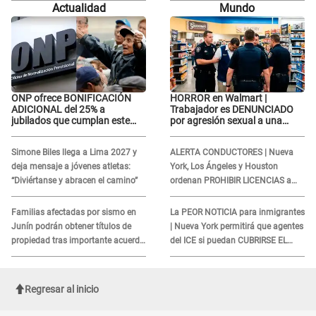
Actualidad
Mundo
ONP ofrece BONIFICACIÓN
HORROR en Walmart |
ADICIONAL del 25% a
Trabajador es DENUNCIADO
jubilados que cumplan este
por agresión sexual a una
REQUISITO: revisa si accedes
cliente y su respuesta
aquí
INDIGNÓ A TODOS
Simone Biles llega a Lima 2027 y
ALERTA CONDUCTORES | Nueva
deja mensaje a jóvenes atletas:
York, Los Ángeles y Houston
“Diviértanse y abracen el camino”
ordenan PROHIBIR LICENCIAS a
quienes no presenten ESTE
DOCUMENTO
Familias afectadas por sismo en
La PEOR NOTICIA para inmigrantes
Junín podrán obtener títulos de
| Nueva York permitirá que agentes
propiedad tras importante acuerdo
del ICE si puedan CUBRIRSE EL
de Cofopri
ROSTRO
Regresar al inicio