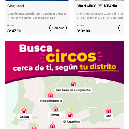
Cineplanet
GRAN CIRCO DE UCRANIA
Cineplanet: 2 Entradas 2D + 2 Bebidas Grandes
Gran Circo de Ucrania 2026: del 10 de Juli
+ Pop corn gigante. Lunes a Domingo
31 de Agosto en el Jockey Club-Surco
PRECIO
PRECIO
Comprar
Comp
S/
47.90
S/
32.00