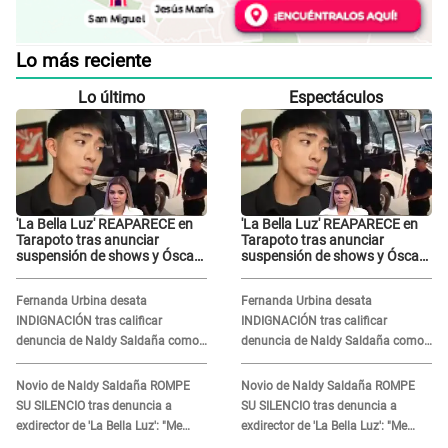
Lo más reciente
Lo último
Espectáculos
'La Bella Luz' REAPARECE en
'La Bella Luz' REAPARECE en
Tarapoto tras anunciar
Tarapoto tras anunciar
suspensión de shows y Óscar
suspensión de shows y Óscar
Junior se JUSTIFICA: "Por un
Junior se JUSTIFICA: "Por un
error no vamos a pagar todos"
error no vamos a pagar todos"
Fernanda Urbina desata
Fernanda Urbina desata
INDIGNACIÓN tras calificar
INDIGNACIÓN tras calificar
denuncia de Naldy Saldaña como
denuncia de Naldy Saldaña como
'acto bochornoso': "No es justo
'acto bochornoso': "No es justo
atacar a otra mujer"
atacar a otra mujer"
Novio de Naldy Saldaña ROMPE
Novio de Naldy Saldaña ROMPE
SU SILENCIO tras denuncia a
SU SILENCIO tras denuncia a
exdirector de 'La Bella Luz': "Me
exdirector de 'La Bella Luz': "Me
basta con que ella esté bien"
basta con que ella esté bien"