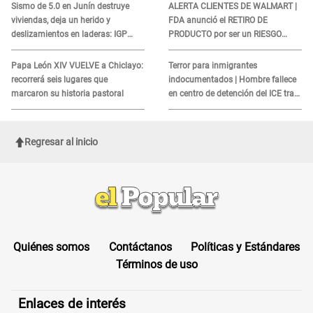
Sismo de 5.0 en Junín destruye
ALERTA CLIENTES DE WALMART |
viviendas, deja un herido y
FDA anunció el RETIRO DE
deslizamientos en laderas: IGP
PRODUCTO por ser un RIESGO
alerta sobre posibles réplicas
MORTAL para consumidores: ¿Cuál
es?
Papa León XIV VUELVE a Chiclayo:
Terror para inmigrantes
recorrerá seis lugares que
indocumentados | Hombre fallece
marcaron su historia pastoral
en centro de detención del ICE tras
sufrir una "emergencia médica"
Regresar al inicio
Quiénes somos
Contáctanos
Políticas y Estándares
Términos de uso
Enlaces de interés