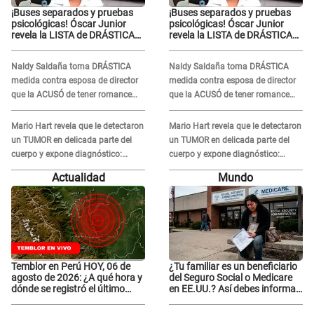
¡Buses separados y pruebas
¡Buses separados y pruebas
psicológicas! Óscar Junior
psicológicas! Óscar Junior
revela la LISTA de DRÁSTICAS
revela la LISTA de DRÁSTICAS
medidas para prevenir acoso
medidas para prevenir acoso
en 'La Bella Luz' tras caso
en 'La Bella Luz' tras caso
Naldy Saldaña toma DRÁSTICA
Naldy Saldaña toma DRÁSTICA
Naldy Saldaña
Naldy Saldaña
medida contra esposa de director
medida contra esposa de director
que la ACUSÓ de tener romance
que la ACUSÓ de tener romance
con él: "Muy triste..."
con él: "Muy triste..."
Mario Hart revela que le detectaron
Mario Hart revela que le detectaron
un TUMOR en delicada parte del
un TUMOR en delicada parte del
cuerpo y expone diagnóstico:
cuerpo y expone diagnóstico:
"Dolores muy fuertes..."
"Dolores muy fuertes..."
Actualidad
Mundo
Temblor en Perú HOY, 06 de
¿Tu familiar es un beneficiario
agosto de 2026: ¿A qué hora y
del Seguro Social o Medicare
dónde se registró el último
en EE.UU.? Así debes informar
sismo, según IGP?
sobre su muerte para EVITAR
COBROS